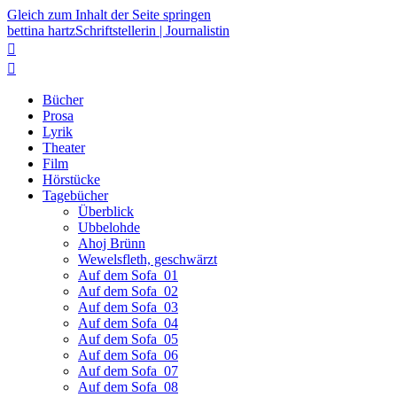
Gleich zum Inhalt der Seite springen
bettina hartz
Schriftstellerin | Journalistin


Bücher
Prosa
Lyrik
Theater
Film
Hörstücke
Tagebücher
Überblick
Ubbelohde
Ahoj Brünn
Wewelsfleth, geschwärzt
Auf dem Sofa_01
Auf dem Sofa_02
Auf dem Sofa_03
Auf dem Sofa_04
Auf dem Sofa_05
Auf dem Sofa_06
Auf dem Sofa_07
Auf dem Sofa_08