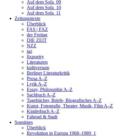
Auf dem Sofa_09
Auf dem Sofa_10
Auf dem Sofa_11
Zeitungstexte
Überblick
FAS | FAZ
der Freitag
DIE ZEIT
NZZ
taz
fixpoetry
Literaturen
kultiversum
Berliner Literaturkritik
Prosa A–Z
Lyrik A–Z
Essay, Philosophie A–Z
Sachbuch A–Z
Tagebücher, Briefe, Biografisches A–Z
Kunst, Fotografie, Theater, Musik, Film A–Z
Kinderbuch A–Z
Fahrrad & Stadt
Sonstiges
Überblick
Revolution in Europa 1968–1989_1