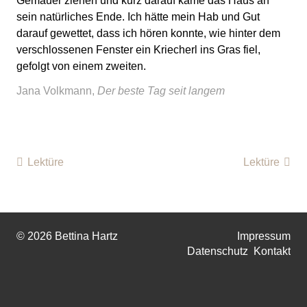
Gemäuer ziehen und kurz darauf käme das Haus an
sein natürliches Ende. Ich hätte mein Hab und Gut
darauf gewettet, dass ich hören konnte, wie hinter dem
verschlossenen Fenster ein Kriecherl ins Gras fiel,
gefolgt von einem zweiten.
Jana Volkmann,
Der beste Tag seit langem
Lektüre
Lektüre
© 2026 Bettina Hartz
Impressum
Datenschutz
Kontakt