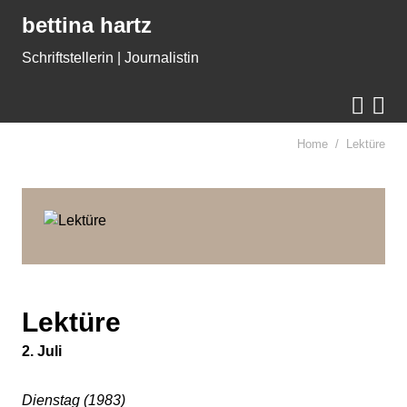
Gleich zum Inhalt der Seite springen
bettina hartz
Schriftstellerin | Journalistin


Home
Lektüre
Lektüre
2. Juli
Dienstag (1983)