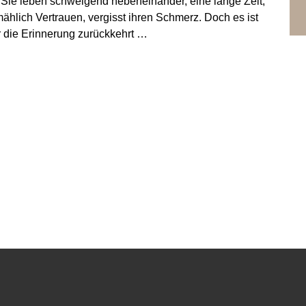
. Sie leben schweigend nebeneinander, eine lange Zeit,
mählich Vertrauen, vergisst ihren Schmerz. Doch es ist
r die Erinnerung zurückkehrt …