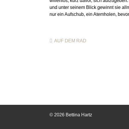
willenlos, kurz davor, sich aufzugeben
und unter seinem Blick gewinnt sie all
nur ein Aufschub, ein Atemholen, bevo
AUF DEM RAD
© 2026 Bettina Hartz