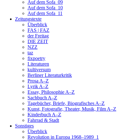
Auf dem Sofa_09
Auf dem Sofa_10
Auf dem Sofa_11
Zeitungstexte
Überblick
FAS | FAZ
der Freitag
DIE ZEIT
NZZ
taz
fixpoetry
Literaturen
kultiversum
Berliner Literaturkritik
Prosa A–Z
Lyrik A–Z
Essay, Philosophie A–Z
Sachbuch A–Z
Tagebücher, Briefe, Biografisches A–Z
Kunst, Fotografie, Theater, Musik, Film A–Z
Kinderbuch A–Z
Fahrrad & Stadt
Sonstiges
Überblick
Revolution in Europa 1968–1989_1