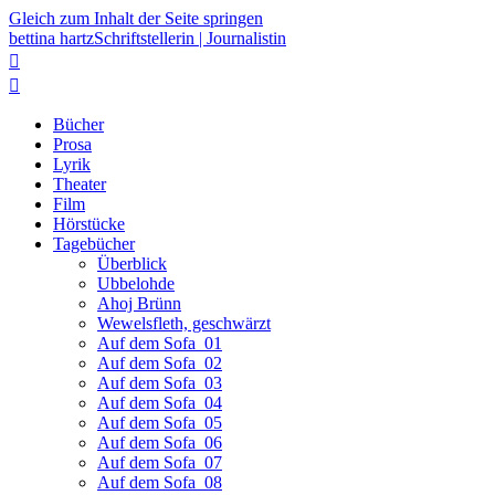
Gleich zum Inhalt der Seite springen
bettina hartz
Schriftstellerin | Journalistin


Bücher
Prosa
Lyrik
Theater
Film
Hörstücke
Tagebücher
Überblick
Ubbelohde
Ahoj Brünn
Wewelsfleth, geschwärzt
Auf dem Sofa_01
Auf dem Sofa_02
Auf dem Sofa_03
Auf dem Sofa_04
Auf dem Sofa_05
Auf dem Sofa_06
Auf dem Sofa_07
Auf dem Sofa_08