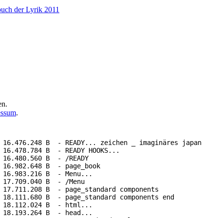
buch der Lyrik 2011
en.
essum
.
 16.476.248 B  - READY... zeichen _ imaginäres japan

 16.478.784 B  - READY HOOKS...

 16.480.560 B  - /READY

 16.982.648 B  - page_book

 16.983.216 B  - Menu...

 17.709.040 B  - /Menu

 17.711.208 B  - page_standard components

 18.111.680 B  - page_standard components end

 18.112.024 B  - html...

 18.193.264 B  - head...
