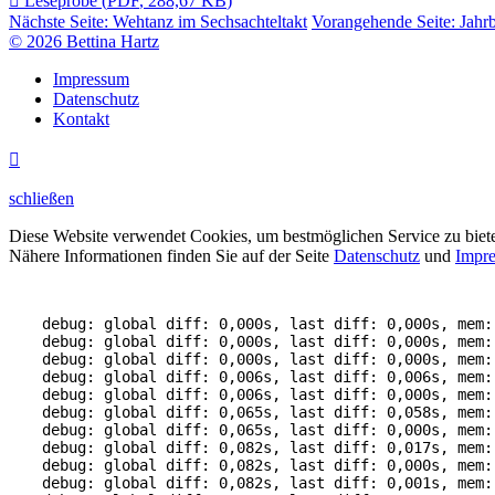

Leseprobe
(
PDF
,
288,67 KB
)
Nächste Seite:
Wehtanz im Sechsachteltakt
Vorangehende Seite:
Jahr
© 2026 Bettina Hartz
Impressum
Datenschutz
Kontakt

schließen
Diese Website verwendet Cookies, um bestmöglichen Service zu biet
Nähere Informationen finden Sie auf der Seite
Datenschutz
und
Impr
debug: global diff: 0,000s, last diff: 0,000s, mem:
debug: global diff: 0,000s, last diff: 0,000s, mem:
debug: global diff: 0,000s, last diff: 0,000s, mem:
debug: global diff: 0,006s, last diff: 0,006s, mem:
debug: global diff: 0,006s, last diff: 0,000s, mem:
debug: global diff: 0,065s, last diff: 0,058s, mem:
debug: global diff: 0,065s, last diff: 0,000s, mem:
debug: global diff: 0,082s, last diff: 0,017s, mem:
debug: global diff: 0,082s, last diff: 0,000s, mem:
debug: global diff: 0,082s, last diff: 0,001s, mem: