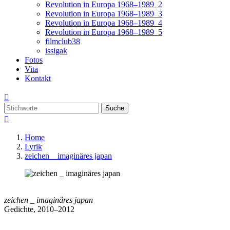
Revolution in Europa 1968–1989_2
Revolution in Europa 1968–1989_3
Revolution in Europa 1968–1989_4
Revolution in Europa 1968–1989_5
filmclub38
issigak
Fotos
Vita
Kontakt

Suche

Home
Lyrik
zeichen _ imaginäres japan
zeichen _
imaginäres japan
Gedichte, 2010–2012