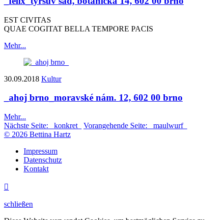
_felix_
tyršův sad, botanická 14, 602 00 brno
EST CIVITAS
QUAE COGITAT BELLA TEMPORE PACIS
Mehr...
30.09.2018
Kultur
_ahoj brno_
moravské nám. 12, 602 00 brno
Mehr...
Nächste Seite:
_konkret_
Vorangehende Seite:
_maulwurf_
© 2026 Bettina Hartz
Impressum
Datenschutz
Kontakt

schließen