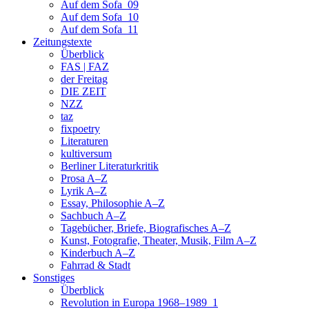
Auf dem Sofa_09
Auf dem Sofa_10
Auf dem Sofa_11
Zeitungstexte
Überblick
FAS | FAZ
der Freitag
DIE ZEIT
NZZ
taz
fixpoetry
Literaturen
kultiversum
Berliner Literaturkritik
Prosa A–Z
Lyrik A–Z
Essay, Philosophie A–Z
Sachbuch A–Z
Tagebücher, Briefe, Biografisches A–Z
Kunst, Fotografie, Theater, Musik, Film A–Z
Kinderbuch A–Z
Fahrrad & Stadt
Sonstiges
Überblick
Revolution in Europa 1968–1989_1