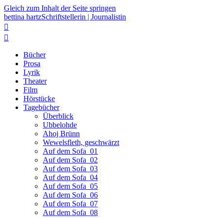
Gleich zum Inhalt der Seite springen
bettina hartz
Schriftstellerin | Journalistin


Bücher
Prosa
Lyrik
Theater
Film
Hörstücke
Tagebücher
Überblick
Ubbelohde
Ahoj Brünn
Wewelsfleth, geschwärzt
Auf dem Sofa_01
Auf dem Sofa_02
Auf dem Sofa_03
Auf dem Sofa_04
Auf dem Sofa_05
Auf dem Sofa_06
Auf dem Sofa_07
Auf dem Sofa_08