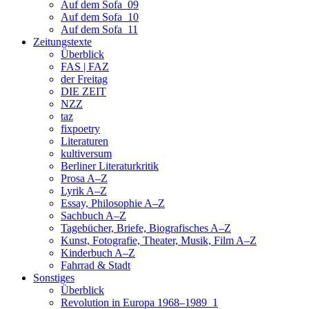
Auf dem Sofa_09
Auf dem Sofa_10
Auf dem Sofa_11
Zeitungstexte
Überblick
FAS | FAZ
der Freitag
DIE ZEIT
NZZ
taz
fixpoetry
Literaturen
kultiversum
Berliner Literaturkritik
Prosa A–Z
Lyrik A–Z
Essay, Philosophie A–Z
Sachbuch A–Z
Tagebücher, Briefe, Biografisches A–Z
Kunst, Fotografie, Theater, Musik, Film A–Z
Kinderbuch A–Z
Fahrrad & Stadt
Sonstiges
Überblick
Revolution in Europa 1968–1989_1