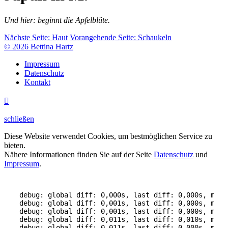
Und hier: beginnt die Apfelblüte.
Nächste Seite:
Haut
Vorangehende Seite:
Schaukeln
© 2026 Bettina Hartz
Impressum
Datenschutz
Kontakt

schließen
Diese Website verwendet Cookies, um bestmöglichen Service zu
bieten.
Nähere Informationen finden Sie auf der Seite
Datenschutz
und
Impressum
.
debug: global diff: 0,000s, last diff: 0,000s, mem:
debug: global diff: 0,001s, last diff: 0,000s, mem:
debug: global diff: 0,001s, last diff: 0,000s, mem:
debug: global diff: 0,011s, last diff: 0,010s, mem:
debug: global diff: 0,011s, last diff: 0,000s, mem: