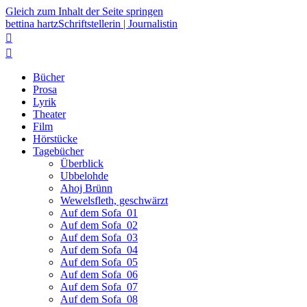
Gleich zum Inhalt der Seite springen
bettina hartz
Schriftstellerin | Journalistin


Bücher
Prosa
Lyrik
Theater
Film
Hörstücke
Tagebücher
Überblick
Ubbelohde
Ahoj Brünn
Wewelsfleth, geschwärzt
Auf dem Sofa_01
Auf dem Sofa_02
Auf dem Sofa_03
Auf dem Sofa_04
Auf dem Sofa_05
Auf dem Sofa_06
Auf dem Sofa_07
Auf dem Sofa_08