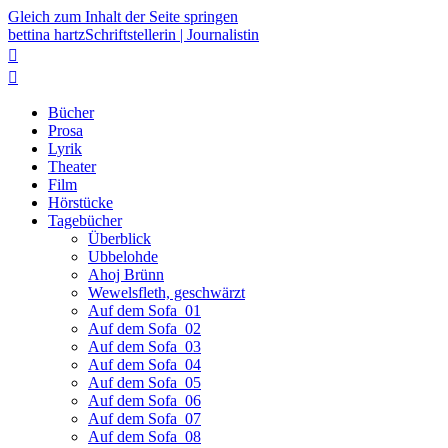
Gleich zum Inhalt der Seite springen
bettina hartz
Schriftstellerin | Journalistin


Bücher
Prosa
Lyrik
Theater
Film
Hörstücke
Tagebücher
Überblick
Ubbelohde
Ahoj Brünn
Wewelsfleth, geschwärzt
Auf dem Sofa_01
Auf dem Sofa_02
Auf dem Sofa_03
Auf dem Sofa_04
Auf dem Sofa_05
Auf dem Sofa_06
Auf dem Sofa_07
Auf dem Sofa_08