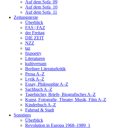
Auf dem Sofa_09
Auf dem Sofa_10
Auf dem Sofa_11
Zeitungstexte
Überblick
FAS | FAZ
der Freitag
DIE ZEIT
NZZ
taz
fixpoetry
Literaturen
kultiversum
Berliner Literaturkritik
Prosa A–Z
Lyrik A–Z
Essay, Philosophie A–Z
Sachbuch A–Z
Tagebücher, Briefe, Biografisches A–Z
Kunst, Fotografie, Theater, Musik, Film A–Z
Kinderbuch A–Z
Fahrrad & Stadt
Sonstiges
Überblick
Revolution in Europa 1968–1989_1