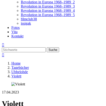
Revolution in Europa 1968–1989_2
Revolution in Europa 1968–1989_3
Revolution in Europa 1968–1989_4
Revolution in Europa 1968–1989_5
filmclub38
issigak
Fotos
Vita
Kontakt

Suche

Home
Tagebücher
Ubbelohde
Violett
17.04.2023
Violett