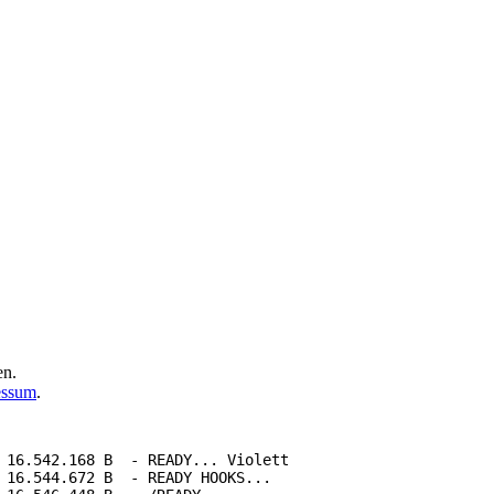
en.
essum
.
 16.542.168 B  - READY... Violett

 16.544.672 B  - READY HOOKS...
