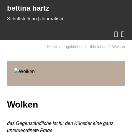
Gleich zum Inhalt der Seite springen
bettina hartz
Schriftstellerin | Journalistin


Home
Tagebücher
Ubbelohde
Wolken
Wolken
das Gegenständliche ist für den Künstler eine ganz
untergeordnete Frage