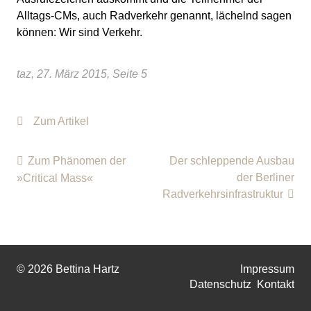
Alltags-CMs, auch Radverkehr genannt, lächelnd sagen
können: Wir sind Verkehr.
taz, 27. März 2015, Seite 5
Zum Artikel
Zum Phänomen der
Der schleppende Ausbau
der Berliner
»Critical Mass«
Radverkehrsinfrastruktur
© 2026 Bettina Hartz
Impressum
Datenschutz
Kontakt