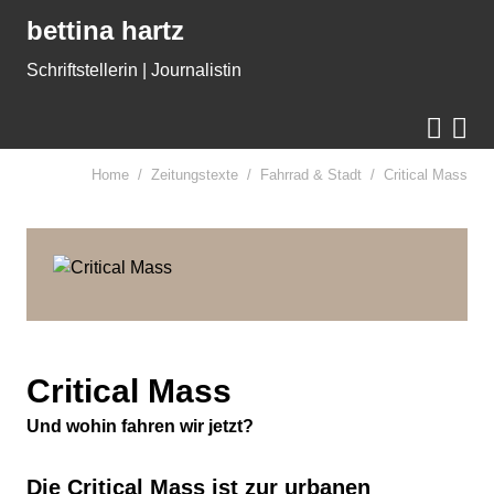
Gleich zum Inhalt der Seite springen
bettina hartz
Schriftstellerin | Journalistin


Home
Zeitungstexte
Fahrrad & Stadt
Critical Mass
Critical Mass
Und wohin fahren wir jetzt?
Die Critical Mass ist zur urbanen