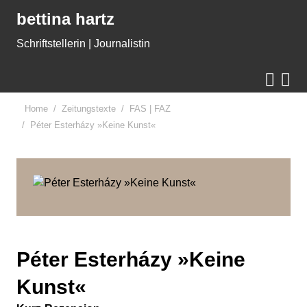
Gleich zum Inhalt der Seite springen
bettina hartz
Schriftstellerin | Journalistin


Home
Zeitungstexte
FAS | FAZ
Péter Esterházy »Keine Kunst«
Péter Esterházy »Keine
Kunst«