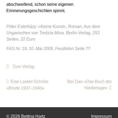
abschweifend, schon seine eigenen
Erinnerungsgeschichten spinnt.
Péter Esterházy: »Keine Kunst«. Roman. Aus dem
Ungarischen von Terézia Mora. Berlin-Verlag, 253
Seiten, 22 Euro
FAS Nr. 19, 10. Mai 2009, Feuilleton Seite ??
Zum Verlag
Else Lasker-Schüler
Bei Dao »Das Buch der
Niederlage«
»Briefe 1937–1940«
© 2026 Bettina Hartz
Impressum