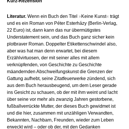
Kurz-Rezension
Literatur.
Wenn ein Buch den Titel
»
Keine Kunst
«
trägt
und es ein Roman von Péter Esterházy (Berlin-Verlag,
22 Euro) ist, dann kann das nur übermütigstes
Understatement sein, und das Buch ganz sicher kein
plotbraver Roman. Doppelter Etikettenschwindel also,
aber was hat man denn erwartet, bei diesem
Erzählvirtuosen, der mit seiner alles mit allem
verknüpfenden, von Geschichte zu Geschichte
mäandernden Abschweifungskunst die Grenzen der
Gattung aufhebt, seine Zitatfeuerwerke zündend, sich
aus dem Buch herausbeugend, um dem Leser gerade
ins Gesicht zu schauen, ob der mit ihm weint und lacht
über seine vor mehr als zwanzig Jahren gestorbene,
fußballverrückte Mutter, der dieses Buch gewidmet ist
und die hier, zusammen mit unzähligen Verwandten,
Bekannten, Nachbarn, Freunden, wieder zum Leben
erweckt wird – oder ob der, mit den Gedanken