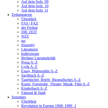
Auf dem Sofa_09
Auf dem Sofa_10
Auf dem Sofa_11
Zeitungstexte
Überblick
FAS | FAZ
der Freitag
DIE ZEIT
NZZ
taz
fixpoetry
Literaturen
kultiversum
Berliner Literaturkritik
Prosa A–Z
Lyrik A–Z
Essay, Philosophie A–Z
Sachbuch A–Z
Tagebücher, Briefe, Biografisches A–Z
Kunst, Fotografie, Theater, Musik, Film A–Z
Kinderbuch A–Z
Fahrrad & Stadt
Sonstiges
Überblick
Revolution in Europa 1968–1989_1