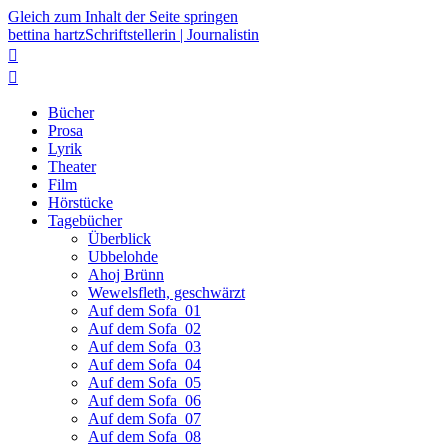
Gleich zum Inhalt der Seite springen
bettina hartz
Schriftstellerin | Journalistin


Bücher
Prosa
Lyrik
Theater
Film
Hörstücke
Tagebücher
Überblick
Ubbelohde
Ahoj Brünn
Wewelsfleth, geschwärzt
Auf dem Sofa_01
Auf dem Sofa_02
Auf dem Sofa_03
Auf dem Sofa_04
Auf dem Sofa_05
Auf dem Sofa_06
Auf dem Sofa_07
Auf dem Sofa_08