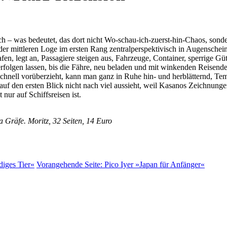
 – was bedeutet, das dort nicht Wo-schau-ich-zuerst-hin-Chaos, sonder
 der mittleren Loge im ersten Rang zentralperspektivisch in Augensche
en, legt an, Passagiere steigen aus, Fahrzeuge, Container, sperrige Gü
rfolgen lassen, bis die Fähre, neu beladen und mit winkenden Reisend
so schnell vorüberzieht, kann man ganz in Ruhe hin- und herblätternd,
uf den ersten Blick nicht nach viel aussieht, weil Kasanos Zeichnunge
 nur auf Schiffsreisen ist.
 Gräfe. Moritz, 32 Seiten, 14 Euro
diges Tier«
Vorangehende Seite:
Pico Iyer »Japan für Anfänger«