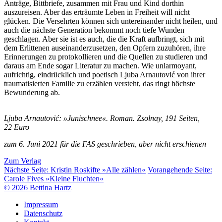
Anträge, Bittbriefe, zusammen mit Frau und Kind dorthin
auszureisen. Aber das erträumte Leben in Freiheit will nicht
glücken. Die Versehrten können sich untereinander nicht heilen, und
auch die nächste Generation bekommt noch tiefe Wunden
geschlagen. Aber sie ist es auch, die die Kraft aufbringt, sich mit
dem Erlittenen auseinanderzusetzen, den Opfern zuzuhören, ihre
Erinnerungen zu protokollieren und die Quellen zu studieren und
daraus am Ende sogar Literatur zu machen. Wie unlarmoyant,
aufrichtig, eindrücklich und poetisch Ljuba Arnautović von ihrer
traumatisierten Familie zu erzählen versteht, das ringt höchste
Bewunderung ab.
Ljuba Arnautović: »Junischnee«. Roman. Zsolnay, 191 Seiten,
22 Euro
zum 6. Juni 2021 für die FAS geschrieben, aber nicht erschienen
Zum Verlag
Nächste Seite:
Kristin Roskifte »Alle zählen«
Vorangehende Seite:
Carole Fives »Kleine Fluchten«
© 2026 Bettina Hartz
Impressum
Datenschutz