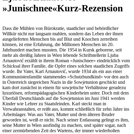
»Junischnee«
Kurz-Rezension
Dass die Mühlen von Bürokratie, staatlicher und behördlicher
Willkür nicht nur langsam mahlen, sondern das Leben der ihnen
ausgelieferten Menschen bis auf Blut und Knochen zerreiben
können, ist eine Erfahrung, die Millionen Menschen im 20.
Jahrhundert machen mussten. Die 1954 in Kursk geborene, seit
mehr als dreißig Jahren in Wien lebende Schriftstellerin Ljuba
Arnautović erzählt in ihrem Roman »Junischnee« eindrücklich vom
Schicksal ihrer Familie, die Opfer eines solchen staatlichen Zugriffs
wurde. Ihr Vater, Karl Arnautović, wurde 1934 als ein aus einer
Kommunistenfamilie stammendes »Schutzbundkind« vor den auch
in Österreich siegreichen Nazis in die Sowjetunion geschickt und
kam dort zunächst in einem für sowjetische Verhältnisse geradezu
luxuriösen, reformpädagogischen Kinderheim unter. Doch mit dem
Überfall Deutschlands auf die Sowjetunion im Juni 1941 werden
Kinder wie Lehrer zu Staatsfeinden. Karl steckt man in
Verwahranstalten, er reißt aus, kommt schließlich für zehn Jahre ins
Arbeitslager. Was aus Vater, Mutter und dem älteren Bruder
geworden ist, weiß er nicht. Nach seiner Entlassung gelingt es ihm,
seine Mutter in Wien ausfindig zu machen, und später sogar, nach
einer zermürbenden Zeit des Wartens, der immer wiederholten