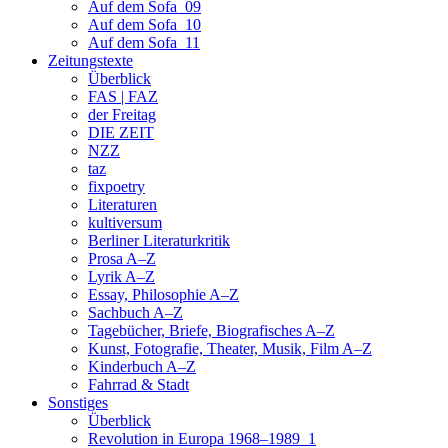
Auf dem Sofa_09
Auf dem Sofa_10
Auf dem Sofa_11
Zeitungstexte
Überblick
FAS | FAZ
der Freitag
DIE ZEIT
NZZ
taz
fixpoetry
Literaturen
kultiversum
Berliner Literaturkritik
Prosa A–Z
Lyrik A–Z
Essay, Philosophie A–Z
Sachbuch A–Z
Tagebücher, Briefe, Biografisches A–Z
Kunst, Fotografie, Theater, Musik, Film A–Z
Kinderbuch A–Z
Fahrrad & Stadt
Sonstiges
Überblick
Revolution in Europa 1968–1989_1