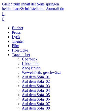
Gleich zum Inhalt der Seite springen
bettina hartz
Schriftstellerin | Journalistin


Bücher
Prosa
Lyrik
Theater
Film
Hörstücke
Tagebücher
Überblick
Ubbelohde
Ahoj Brünn
Wewelsfleth, geschwärzt
Auf dem Sofa_01
Auf dem Sofa_02
Auf dem Sofa_03
Auf dem Sofa_04
Auf dem Sofa_05
Auf dem Sofa_06
Auf dem Sofa_07
Auf dem Sofa_08