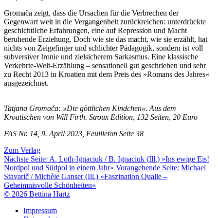
Gromača zeigt, dass die Ursachen für die Verbrechen der
Gegenwart weit in die Vergangenheit zurückreichen: unterdrückte
geschichtliche Erfahrungen, eine auf Repression und Macht
beruhende Erziehung. Doch wie sie das macht, wie sie erzählt, hat
nichts von Zeigefinger und schlichter Pädagogik, sondern ist voll
subversiver Ironie und zielsicherem Sarkasmus. Eine klassische
Verkehrte-Welt-Erzählung
–
sensationell gut geschrieben und sehr
zu Recht 2013 in Kroatien mit dem Preis des »Romans des Jahres«
ausgezeichnet.
Tatjana Gromača: »Die göttlichen Kindchen«. Aus dem
Kroatischen von Will Firth. Stroux Edition, 132 Seiten, 20 Euro
FAS Nr. 14, 9. April 2023, Feuilleton Seite 38
Zum Verlag
Nächste Seite:
A. Loth-Ignaciuk / B. Ignaciuk (Ill.) »Ins ewige Eis!
Nordpol und Südpol in einem Jahr«
Vorangehende Seite:
Michael
Stavarič / Michèle Ganser (Ill.) »Faszination Qualle –
Geheimnisvolle Schönheiten«
© 2026 Bettina Hartz
Impressum