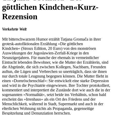
göttlichen Kindchen«
Kurz-
Rezension
Verkehrte Welt
Mit bitterschwarzem Humor erzählt Tatjana Gromača in ihrer
grotesk-autofiktionalen Erzählung »Die göttlichen
Kindchen« (Stroux Edition, 20 Euro) von den monströsen
Auswirkungen der Jugoslawien-Zerfall-Kriege in den
Neunzigerjahren. Für manche der ehemals in vermeintlicher
Eintracht lebenden Bewohner, wie die Mutter der Erzählerin, sind
die Abgründe, die sich zwischen Kollegen, Nachbarn, Freunden
auftun, die Lügen und Verbrechen so unerträglich, dass sie ihnen
nur durch totale Leugnung begegnen können. Die Mutter flieht in
einen »Dornröschenschlaf«: Sie entwickelt eine starke Depression
und wird in die Psychiatrie eingewiesen. Ihre Tochter protokolliert,
kommentiert und interpretiert die Zustände dort wie auch die in der
sogenannten »Normalität«, setzt beide ins Verhältnis, schon bald
erscheint das »Irrenhaus« als ein Ort des Friedens und der
Menschlichkeit, während in Stadt, Supermarkt und auch in der
elterlichen Wohnung nichts als Propaganda, gegenseitige
Bespitzelung und Denunziation herrschen.