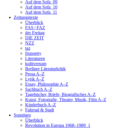
Auf dem Sofa_09
Auf dem Sofa_10
Auf dem Sofa_11
Zeitungstexte
Überblick
FAS | FAZ
der Freitag
DIE ZEIT
NZZ
taz
fixpoetry
Literaturen
kultiversum
Berliner Literaturkritik
Prosa A–Z
Lyrik A–Z
Essay, Philosophie A–Z
Sachbuch A–Z
Tagebücher, Briefe, Biografisches A–Z
Kunst, Fotografie, Theater, Musik, Film A–Z
Kinderbuch A–Z
Fahrrad & Stadt
Sonstiges
Überblick
Revolution in Europa 1968–1989_1