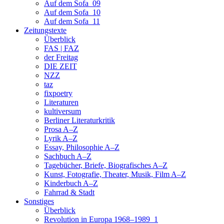
Auf dem Sofa_09
Auf dem Sofa_10
Auf dem Sofa_11
Zeitungstexte
Überblick
FAS | FAZ
der Freitag
DIE ZEIT
NZZ
taz
fixpoetry
Literaturen
kultiversum
Berliner Literaturkritik
Prosa A–Z
Lyrik A–Z
Essay, Philosophie A–Z
Sachbuch A–Z
Tagebücher, Briefe, Biografisches A–Z
Kunst, Fotografie, Theater, Musik, Film A–Z
Kinderbuch A–Z
Fahrrad & Stadt
Sonstiges
Überblick
Revolution in Europa 1968–1989_1