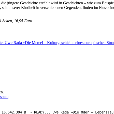
die jüngere Geschichte erzählt wird in Geschichten – wie zum Beispiel 
nd, seit unserer Kindheit in verschiedenen Gegenden, finden im Fluss ei
 Seiten, 16,95 Euro
te:
Uwe Rada »Die Memel – Kulturgeschichte eines europäischen Str
en.
essum
.
 16.542.304 B  - READY... Uwe Rada »Die Oder – Lebenslauf