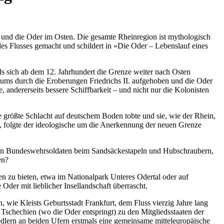
und die Oder im Osten. Die gesamte Rheinregion ist mythologisch
des Flusses gemacht und schildert in »Die Oder – Lebenslauf eines
s sich ab dem 12. Jahrhundert die Grenze weiter nach Osten
raums durch die Eroberungen Friedrichs II. aufgehoben und die Oder
andererseits bessere Schiffbarkeit – und nicht nur die Kolonisten
e größte Schlacht auf deutschem Boden tobte und sie, wie der Rhein,
, folgte der ideologische um die Anerkennung der neuen Grenze
von Bundeswehrsoldaten beim Sandsäckestapeln und Hubschraubern,
en?
en zu bieten, etwa im Nationalpark Unteres Odertal oder auf
Oder mit lieblicher Insellandschaft überrascht.
 wie Kleists Geburtsstadt Frankfurt, dem Fluss vierzig Jahre lang
schechien (wo die Oder entspringt) zu den Mitgliedsstaaten der
edlern an beiden Ufern erstmals eine gemeinsame mitteleuropäische