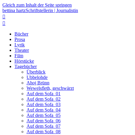
Gleich zum Inhalt der Seite springen
bettina hartz
Schriftstellerin | Journalistin


Bücher
Prosa
Lyrik
Theater
Film
Hörstücke
Tagebücher
Überblick
Ubbelohde
Ahoj Brünn
Wewelsfleth, geschwärzt
Auf dem Sofa_01
Auf dem Sofa_02
Auf dem Sofa_03
Auf dem Sofa_04
Auf dem Sofa_05
Auf dem Sofa_06
Auf dem Sofa_07
Auf dem Sofa_08