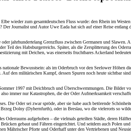
e Elbe wieder zum gesamtdeutschen Fluss wurde: den Rhein im Westen 
? Der Journalist und Autor Uwe Eada hat sich auf einer Reise entlang 
ie oder jahrhundertelang Grenzfluss zwischen Germanen und Slawen. Al
er Teil des Habsburgerreichs. Später, als die Zersplitterung des Oder
izierung mit Deichen, was einerseits fruchtbares Ackerland bedeutete, 
ins nationale Bewusstsein: als im Oderbruch vor den Seelower Höhen di
Auf den militärischen Kampf, dessen Spuren noch heute sichtbar sind
r im Sommer 1997 mit Deichbruch und Überschwemmungen. Die Bilder 
s also immer nur Katastrophen, die der Oder Aufmerksamkeit verschaff
ses. Die Oder sei zwar spröde, aber sie habe auch betörende Schönheit
rzeg Dolny (Dyhernfurth), oder in Breslau, wo die vielerorts so wilde 
s Oderraums aufgehoben – die vielmals geteilten Städte, deren Hälften,
Brücken gebaut und Fähren eingerichtet. Und seitdem auch Polen und T
schen Mährischer Pforte und Oderhaff unter den Vertriebenen und Neusi