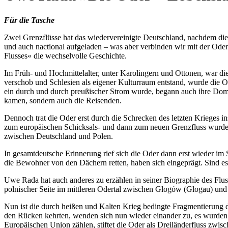
Für die Tasche
Zwei Grenzflüsse hat das wiedervereinigte Deutschland, nachdem di
und auch nactional aufgeladen – was aber verbinden wir mit der Oder
Flusses« die wechselvolle Geschichte.
Im Früh- und Hochmittelalter, unter Karolingern und Ottonen, war d
verschob und Schlesien als eigener Kulturraum entstand, wurde die Od
ein durch und durch preußischer Strom wurde, begann auch ihre Domest
kamen, sondern auch die Reisenden.
Dennoch trat die Oder erst durch die Schrecken des letzten Krieges 
zum europäischen Schicksals- und dann zum neuen Grenzfluss wurde. 
zwischen Deutschland und Polen.
In gesamtdeutsche Erinnerung rief sich die Oder dann erst wiede
die Bewohner von den Dächern retten, haben sich eingeprägt. Sind e
Uwe Rada hat auch anderes zu erzählen in seiner Biographie des Flus
polnischer Seite im mittleren Odertal zwischen Glogów (Glogau) und B
Nun ist die durch heißen und Kalten Krieg bedingte Fragmentierung de
den Rücken kehrten, wenden sich nun wieder einander zu, es wurden 
Europäischen Union zählen, stiftet die Oder als Dreiländerfluss zwi