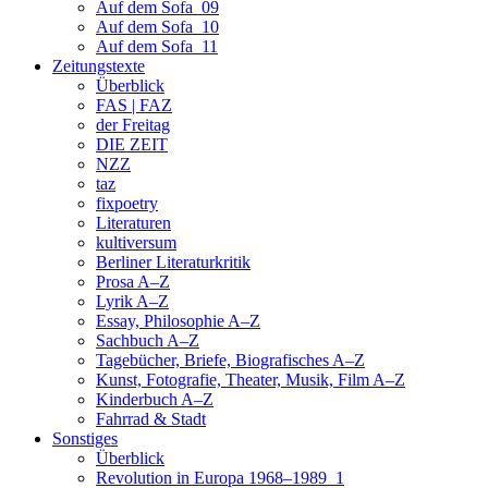
Auf dem Sofa_09
Auf dem Sofa_10
Auf dem Sofa_11
Zeitungstexte
Überblick
FAS | FAZ
der Freitag
DIE ZEIT
NZZ
taz
fixpoetry
Literaturen
kultiversum
Berliner Literaturkritik
Prosa A–Z
Lyrik A–Z
Essay, Philosophie A–Z
Sachbuch A–Z
Tagebücher, Briefe, Biografisches A–Z
Kunst, Fotografie, Theater, Musik, Film A–Z
Kinderbuch A–Z
Fahrrad & Stadt
Sonstiges
Überblick
Revolution in Europa 1968–1989_1