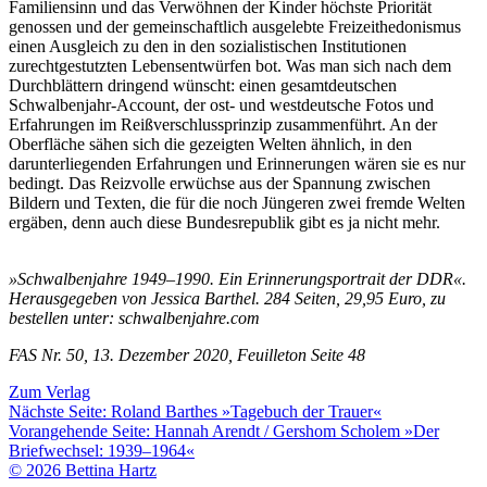
Familiensinn und das Verwöhnen der Kinder höchste Priorität
genossen und der gemeinschaftlich ausgelebte Freizeithedonismus
einen Ausgleich zu den in den sozialistischen Institutionen
zurechtgestutzten Lebensentwürfen bot. Was man sich nach dem
Durchblättern dringend wünscht: einen gesamtdeutschen
Schwalbenjahr-Account, der ost- und westdeutsche Fotos und
Erfahrungen im Reißverschlussprinzip zusammenführt. An der
Oberfläche sähen sich die gezeigten Welten ähnlich, in den
darunterliegenden Erfahrungen und Erinnerungen wären sie es nur
bedingt. Das Reizvolle erwüchse aus der Spannung zwischen
Bildern und Texten, die für die noch Jüngeren zwei fremde Welten
ergäben, denn auch diese Bundesrepublik gibt es ja nicht mehr.
»Schwalbenjahre 1949–1990. Ein Erinnerungsportrait der DDR«.
Herausgegeben von Jessica Barthel. 284 Seiten, 29,95 Euro, zu
bestellen unter: schwalbenjahre.com
FAS Nr. 50, 13. Dezember 2020, Feuilleton Seite 48
Zum Verlag
Nächste Seite:
Roland Barthes »Tagebuch der Trauer«
Vorangehende Seite:
Hannah Arendt / Gershom Scholem »Der
Briefwechsel: 1939–1964«
© 2026 Bettina Hartz