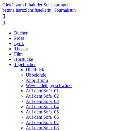
Gleich zum Inhalt der Seite springen
bettina hartz
Schriftstellerin | Journalistin


Bücher
Prosa
Lyrik
Theater
Film
Hörstücke
Tagebücher
Überblick
Ubbelohde
Ahoj Brünn
Wewelsfleth, geschwärzt
Auf dem Sofa_01
Auf dem Sofa_02
Auf dem Sofa_03
Auf dem Sofa_04
Auf dem Sofa_05
Auf dem Sofa_06
Auf dem Sofa_07
Auf dem Sofa_08