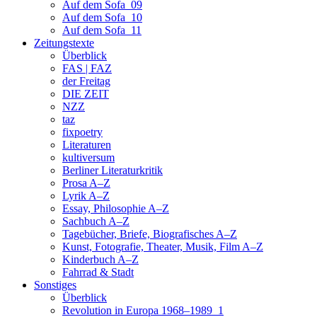
Auf dem Sofa_09
Auf dem Sofa_10
Auf dem Sofa_11
Zeitungstexte
Überblick
FAS | FAZ
der Freitag
DIE ZEIT
NZZ
taz
fixpoetry
Literaturen
kultiversum
Berliner Literaturkritik
Prosa A–Z
Lyrik A–Z
Essay, Philosophie A–Z
Sachbuch A–Z
Tagebücher, Briefe, Biografisches A–Z
Kunst, Fotografie, Theater, Musik, Film A–Z
Kinderbuch A–Z
Fahrrad & Stadt
Sonstiges
Überblick
Revolution in Europa 1968–1989_1