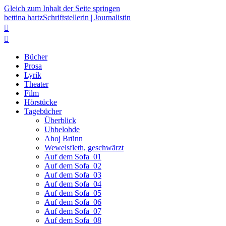
Gleich zum Inhalt der Seite springen
bettina hartz
Schriftstellerin | Journalistin


Bücher
Prosa
Lyrik
Theater
Film
Hörstücke
Tagebücher
Überblick
Ubbelohde
Ahoj Brünn
Wewelsfleth, geschwärzt
Auf dem Sofa_01
Auf dem Sofa_02
Auf dem Sofa_03
Auf dem Sofa_04
Auf dem Sofa_05
Auf dem Sofa_06
Auf dem Sofa_07
Auf dem Sofa_08