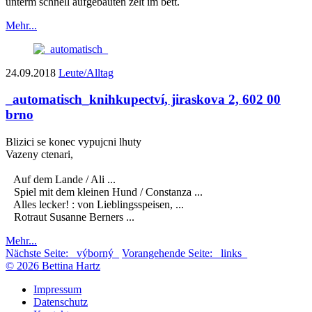
unterm schnell aufgebauten zelt im bett.
Mehr...
24.09.2018
Leute/Alltag
_automatisch_
knihkupectví, jiraskova 2, 602 00
brno
Blizici se konec vypujcni lhuty
Vazeny ctenari,
Auf dem Lande / Ali ...
Spiel mit dem kleinen Hund / Constanza ...
Alles lecker! : von Lieblingsspeisen, ...
Rotraut Susanne Berners ...
Mehr...
Nächste Seite:
_výborný_
Vorangehende Seite:
_links_
© 2026 Bettina Hartz
Impressum
Datenschutz