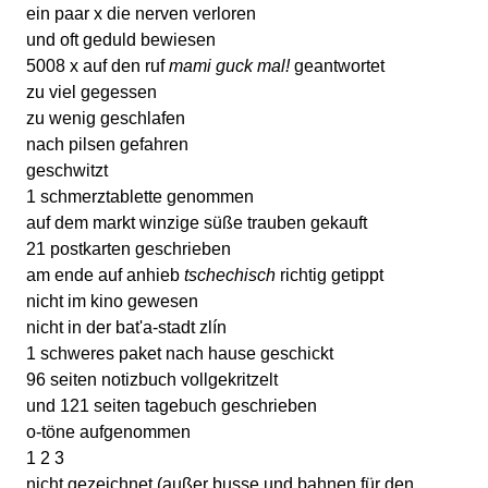
ein paar x die nerven verloren
und oft geduld bewiesen
5008 x auf den ruf
mami guck mal!
geantwortet
zu viel gegessen
zu wenig geschlafen
nach pilsen gefahren
geschwitzt
1 schmerztablette genommen
auf dem markt winzige süße trauben gekauft
21 postkarten geschrieben
am ende auf anhieb
tschechisch
richtig getippt
nicht im kino gewesen
nicht in der bat'a-stadt zlín
1 schweres paket nach hause geschickt
96 seiten notizbuch vollgekritzelt
und 121 seiten tagebuch geschrieben
o-töne aufgenommen
1 2 3
nicht gezeichnet (außer busse und bahnen für den