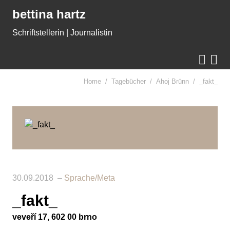
Gleich zum Inhalt der Seite springen
bettina hartz
Schriftstellerin | Journalistin


Home
Tagebücher
Ahoj Brünn
_fakt_
30.09.2018
Sprache/Meta
_fakt_
veveří 17, 602 00 brno