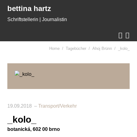
Gleich zum Inhalt der Seite springen
bettina hartz
Schriftstellerin | Journalistin


Home
Tagebücher
Ahoj Brünn
_kolo_
19.09.2018
Transport/Verkehr
_kolo_
botanická, 602 00 brno