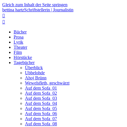
Gleich zum Inhalt der Seite springen
bettina hartz
Schriftstellerin | Journalistin


Bücher
Prosa
Lyrik
Theater
Film
Hörstücke
Tagebücher
Überblick
Ubbelohde
Ahoj Brünn
Wewelsfleth, geschwärzt
Auf dem Sofa_01
Auf dem Sofa_02
Auf dem Sofa_03
Auf dem Sofa_04
Auf dem Sofa_05
Auf dem Sofa_06
Auf dem Sofa_07
Auf dem Sofa_08