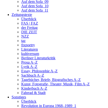
Auf dem Sofa_09
Auf dem Sofa_10
Auf dem Sofa_11
Zeitungstexte
Überblick
FAS | FAZ
der Freitag
DIE ZEIT
NZZ
taz
fixpoetry
Literaturen
kultiversum
Berliner Literaturkritik
Prosa A–Z
Lyrik A–Z
Essay, Philosophie A–Z
Sachbuch A–Z
Tagebücher, Briefe, Biografisches A–Z
Kunst, Fotografie, Theater, Musik, Film A–Z
Kinderbuch A–Z
Fahrrad & Stadt
Sonstiges
Überblick
Revolution in Europa 1968–1989_1