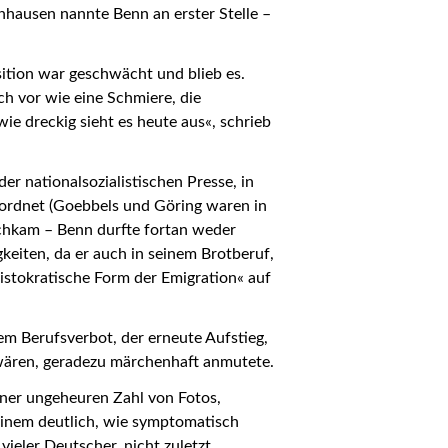
chhausen nannte Benn an erster Stelle –
ition war geschwächt und blieb es.
h vor wie eine Schmiere, die
ie dreckig sieht es heute aus«, schrieb
 nationalsozialistischen Presse, in
eordnet (Goebbels und Göring waren in
ichkam – Benn durfte fortan weder
keiten, da er auch in seinem Brotberuf,
istokratische Form der Emigration« auf
em Berufsverbot, der erneute Aufstieg,
 wären, geradezu märchenhaft anmutete.
iner ungeheuren Zahl von Fotos,
 einem deutlich, wie symptomatisch
vieler Deutscher, nicht zuletzt