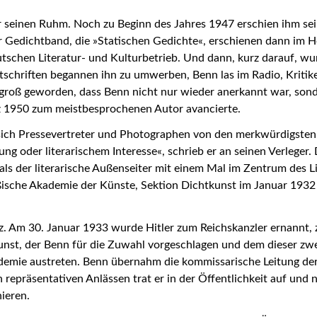
seinen Ruhm. Noch zu Beginn des Jahres 1947 erschien ihm seine
r Gedichtband, die »Statischen Gedichte«, erschienen dann im He
schen Literatur- und Kulturbetrieb. Und dann, kurz darauf, wur
schriften begannen ihn zu umwerben, Benn las im Radio, Kritike
 groß geworden, dass Benn nicht nur wieder anerkannt war, son
 1950 zum meistbesprochenen Autor avancierte.
 sich Pressevertreter und Photographen von den merkwürdigsten R
g oder literarischem Interesse«, schrieb er an seinen Verleger.
 als der literarische Außenseiter mit einem Mal im Zentrum des
ßische Akademie der Künste, Sektion Dichtkunst im Januar 1932
rz. Am 30. Januar 1933 wurde Hitler zum Reichskanzler ernannt
nst, der Benn für die Zuwahl vorgeschlagen und dem dieser zwe
demie austreten. Benn übernahm die kommissarische Leitung der 
n repräsentativen Anlässen trat er in der Öffentlichkeit auf und
ieren.