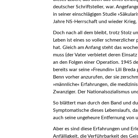
deutscher Schriftsteller, war. Angefan
in seiner einschlägigen Studie »Säkulari
Jahre NS-Herrschaft und wieder Krieg, 
Doch nach all dem bleibt, trotz Stolz 
Leben ist eines so voller schmerzlicher 
hat. Gleich am Anfang steht das woche
muss (der Vater verbietet deren Einsat
an den Folgen einer Operation. 1945 d
bereits war seine »Freundin« Lili Bred
Benn vorher anzurufen, der sie zerschm
»männliche« Erfahrungen, die medizini
Zwanziger. Der Nationalsozialismus un
So blättert man durch den Band und dur
Symptomatische dieses Lebenslaufs, das
auch seine ungeheure Entfernung von u
Aber es sind diese Erfahrungen und Erl
Anfälligkeit, die Verführbarkeit des Ge