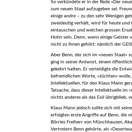
So verkündete er in der Rede »Der neue S
zum neuen Staat aufzugeben sei. Freund
einige andre – zu den sehr Wenigen gehö
zweideutig verhält, wird für heute und 
eintauschen und welchen grossen Ersatz
Hohn sein. Denn, wenn einige Geister v
nicht zu ihnen gehört: nämlich der GEIS
Aber Benn, der sich im »neuen Staat« sc
ging in seiner Antwort, einem öffentlic
gekehrt hatten. Er verteidigte die Entw
befremdlichen Worte, »züchten« wolle,
Intellektuellen, für den Klaus Mann ge
Tatsache, dass dieser Intellektuelle im
nichts anderes als das Exil übrigblieb, 
Klaus Mann jedoch sollte sich mit sein
erfolgten erste Angriffe auf Benn, die 
Börries Freiherr von Münchhausen, Aka
Vertretern Benn gehörte, als »Deserteu