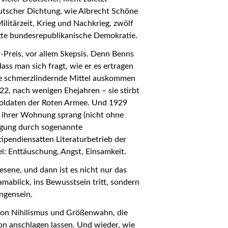
eutscher Dichtung, wie Albrecht Schöne
ilitärzeit, Krieg und Nachkrieg, zwölf
igte bundesrepublikanische Demokratie.
-Preis, vor allem Skepsis. Denn Benns
ass man sich fragt, wie er es ertragen
hne schmerzlindernde Mittel auskommen
22, nach wenigen Ehejahren – sie stirbt
Soldaten der Roten Armee. Und 1929
er ihrer Wohnung sprang (nicht ohne
rägung durch sogenannte
pendiensatten Literaturbetrieb der
: Enttäuschung, Angst, Einsamkeit.
sene, und dann ist es nicht nur das
mablick, ins Bewusstsein tritt, sondern
ngensein.
k von Nihilismus und Größenwahn, die
Ton anschlagen lassen. Und wieder, wie