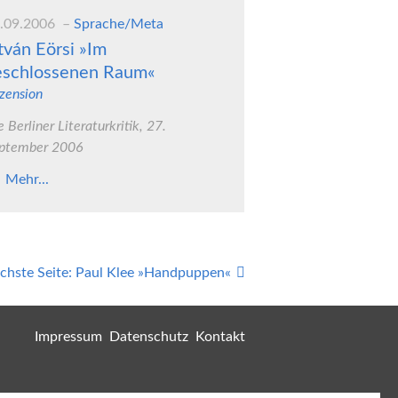
.09.2006
Sprache/Meta
tván Eörsi »Im
eschlossenen Raum«
zension
e Berliner Literaturkritik, 27.
ptember 2006
Mehr...
chste Seite:
Paul Klee »Handpuppen«
Impressum
Datenschutz
Kontakt