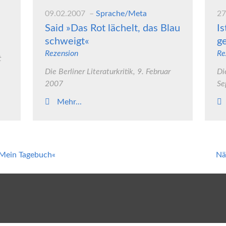
09.02.2007
Sprache/Meta
27
Said »Das Rot lächelt, das Blau
Is
schweigt«
g
Rezension
Re
t
Die Berliner Literaturkritik, 9. Februar
Di
2007
Se
Mehr...
»Mein Tagebuch«
Nä