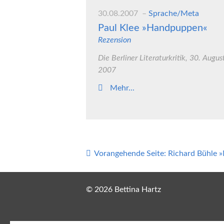
30.08.2007
Sprache/Meta
Paul Klee »Handpuppen«
Rezension
Die Berliner Literaturkritik, 30. Augus
2007
Mehr...
Vorangehende Seite:
Richard Bühle 
© 2026 Bettina Hartz