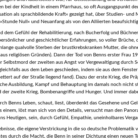
gen bei der Kindheit in einem Pfarrhaus, so oft Ausgangspunkt d
sation als sprachbildende Kraft« gezeigt hat, über Studien- und M
»Stunde Null« und Neuanfang als von den Alliierten beaufsicht
und dem Gefühl der Rehabilitierung, nach Bucherfolg und Büchner
persönlicher und geschichtlicher Erfahrungen, so voller Brüche, d
nlange qualvolle Sterben der brustkrebskranken Mutter, die o
z aus religiösen Gründen). Dann der Tod von Benns erster Frau 19
er Selbstmord der zweiten aus Angst vor Vergewaltigung durch 
a gleichfalls aus dem Leben geschieden, indem sie aus dem Fenst
ettert auf der Straße liegend fand). Dazu der erste Krieg, die P
sche Ausbildung, Kampf und Behauptung im damals noch nicht sti
d der zweite Krieg, Bombenangriffe und Hunger. Und immer dabei
ch Benns Leben, schaut, liest, überdenkt das Gesehene und Gele
 einem, löst man sich von den Details, versucht man den Panora
ns Heutigen, sein, durch Gefühl, Empathie, uneinholbares Verga
ebnisse, die eigene Verstrickung in die so deutsche Problemati
istes durch die Macht, die Benn in seiner Dichtung einen neuen 