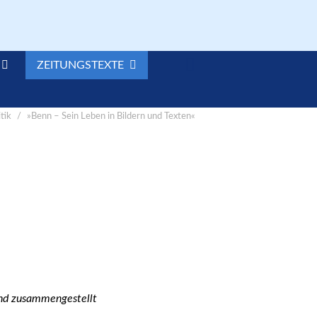

ZEITUNGSTEXTE
tik
»Benn – Sein Leben in Bildern und Texten«
Band zusammengestellt