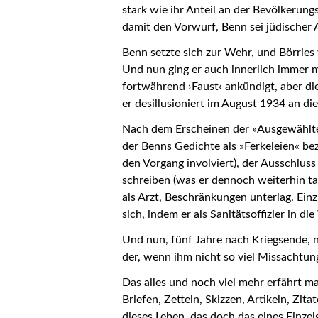
stark wie ihr Anteil an der Bevölkerung
damit den Vorwurf, Benn sei jüdischer
Benn setzte sich zur Wehr, und Börrie
Und nun ging er auch innerlich immer 
fortwährend ›Faust‹ ankündigt, aber die
er desillusioniert im August 1934 an die 
Nach dem Erscheinen der »Ausgewählten
der Benns Gedichte als »Ferkeleien« b
den Vorgang involviert), der Ausschlu
schreiben (was er dennoch weiterhin tat
als Arzt, Beschränkungen unterlag. Ei
sich, indem er als Sanitätsoffizier in d
Und nun, fünf Jahre nach Kriegsende, n
der, wenn ihm nicht so viel Missachtu
Das alles und noch viel mehr erfährt m
Briefen, Zetteln, Skizzen, Artikeln, Z
dieses Leben, das doch das eines Einzel