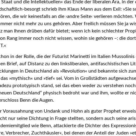
taat und die Intellektuellen« das Ende der liberalen Ära, in der 
schaftlich-besorgt schrieb ihm Klaus Mann aus dem Exil: »Sie so
ren, die wir keinesfalls an die ›andre Seite‹ verlieren möchten.
immer nicht mehr zu uns gehören. Aber freilich müssen Sie ja wi
 man Ihnen drüben dafür bietet; wenn ich kein schlechter Prop
on Rang immer noch nicht wissen, wohin sie gehören –: die dor
T.«
hon in der Rolle, die der Futurist Marinetti im Italien Mussoli
hen Brief, auf Distanz zu den linksliberalen, antifaschistischen 
icklungen in Deutschland als »Revolution« und bekannte sich zum
 das »mythisch« und »tief« sei. Vom in Großstädten aufgewachs
radezu prototypisch stand, sei das eben weder zu verstehen noch 
 »neuen Deutschland“ physisch bedroht war und ihm, wollte er nic
verschloss Benn die Augen.
er Vorausahnung von Undank und Hohn als guter Prophet erweisen
nicht nur seine Dichtung in Frage stellten, sondern auch seine a
demiemitglied wie Benn, attackierte die Dichter des Expression
re, Verbrecher, Zuchthäusler«, bei denen der Anteil der Juden »