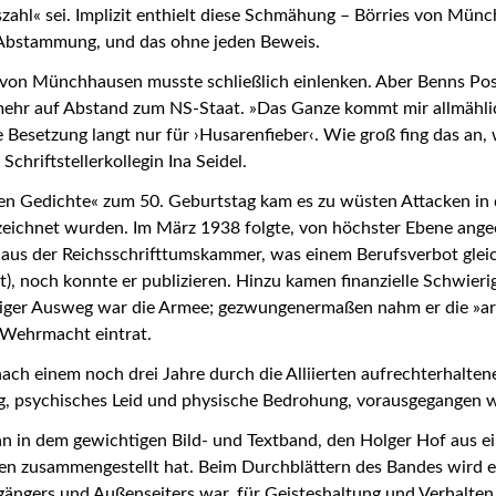
szahl« sei. Implizit enthielt diese Schmähung – Börries von Mün
 Abstammung, und das ohne jeden Beweis.
s von Münchhausen musste schließlich einlenken. Aber Benns Pos
mehr auf Abstand zum NS-Staat. »Das Ganze kommt mir allmählic
 Besetzung langt nur für ›Husarenfieber‹. Wie groß fing das an, w
Schriftstellerkollegin Ina Seidel.
 Gedichte« zum 50. Geburtstag kam es zu wüsten Attacken in der
ezeichnet wurden. Im März 1938 folgte, von höchster Ebene ang
ss aus der Reichsschrifttumskammer, was einem Berufsverbot gle
), noch konnte er publizieren. Hinzu kamen finanzielle Schwierig
nziger Ausweg war die Armee; gezwungenermaßen nahm er die »ar
ie Wehrmacht eintrat.
ach einem noch drei Jahre durch die Alliierten aufrechterhalten
ng, psychisches Leid und physische Bedrohung, vorausgegangen
an in dem gewichtigen Bild- und Textband, den Holger Hof aus e
itaten zusammengestellt hat. Beim Durchblättern des Bandes wird
gängers und Außenseiters war, für Geisteshaltung und Verhalten 