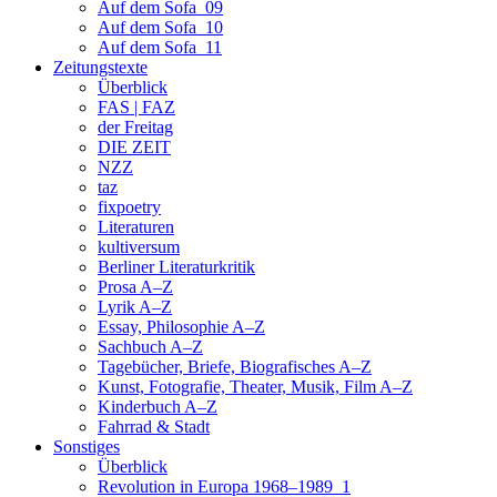
Auf dem Sofa_09
Auf dem Sofa_10
Auf dem Sofa_11
Zeitungstexte
Überblick
FAS | FAZ
der Freitag
DIE ZEIT
NZZ
taz
fixpoetry
Literaturen
kultiversum
Berliner Literaturkritik
Prosa A–Z
Lyrik A–Z
Essay, Philosophie A–Z
Sachbuch A–Z
Tagebücher, Briefe, Biografisches A–Z
Kunst, Fotografie, Theater, Musik, Film A–Z
Kinderbuch A–Z
Fahrrad & Stadt
Sonstiges
Überblick
Revolution in Europa 1968–1989_1