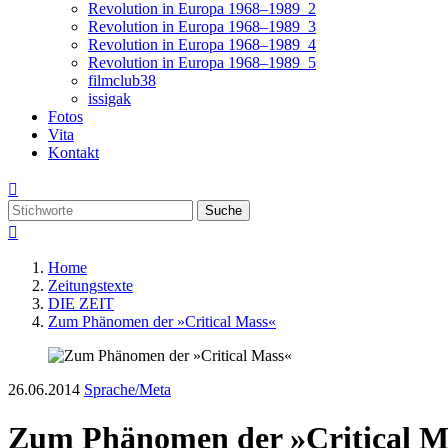
Revolution in Europa 1968–1989_2
Revolution in Europa 1968–1989_3
Revolution in Europa 1968–1989_4
Revolution in Europa 1968–1989_5
filmclub38
issigak
Fotos
Vita
Kontakt

Suche

Home
Zeitungstexte
DIE ZEIT
Zum Phänomen der »Critical Mass«
26.06.2014
Sprache/Meta
Zum Phänomen der »Critical M