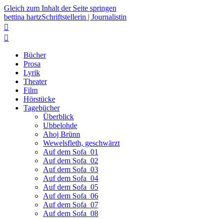
Gleich zum Inhalt der Seite springen
bettina hartz
Schriftstellerin | Journalistin


Bücher
Prosa
Lyrik
Theater
Film
Hörstücke
Tagebücher
Überblick
Ubbelohde
Ahoj Brünn
Wewelsfleth, geschwärzt
Auf dem Sofa_01
Auf dem Sofa_02
Auf dem Sofa_03
Auf dem Sofa_04
Auf dem Sofa_05
Auf dem Sofa_06
Auf dem Sofa_07
Auf dem Sofa_08