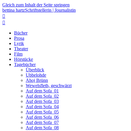
Gleich zum Inhalt der Seite springen
bettina hartz
Schriftstellerin | Journalistin


Bücher
Prosa
Lyrik
Theater
Film
Hörstücke
Tagebücher
Überblick
Ubbelohde
Ahoj Brünn
Wewelsfleth, geschwärzt
Auf dem Sofa_01
Auf dem Sofa_02
Auf dem Sofa_03
Auf dem Sofa_04
Auf dem Sofa_05
Auf dem Sofa_06
Auf dem Sofa_07
Auf dem Sofa_08