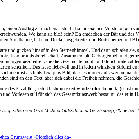
itschi, einen Ausflug zu machen. Jeder hat seine eigenen Vorstellungen 
ch verschwunden. Wo kann sie bloß sein? Da entdecken der Bär und das V
beiden Streithähne, hat eine Decke ausgebreitet und Brotscheiben mit Bl
te und gucken hinauf in den Sternenhimmel. Und dann schlafen sie, seh
Trotz, Kompromissbereitschaft, Zusammenhalt, Geborgenheit und gemei
chnungen geschaffen, die die Geschichte nicht nur bildlich miterzählen,
narten schenken. Das ist so liebevoll und in jedem winzigen Strichchen s
 viel mehr ist als bloß Text plus Bild, dass es immer auf zwei ineinand
nden sind an den Text, aber sich dabei die Freiheit nehmen, die Geschic
g des Erzählten, jede Unstimmigkeit würde sofort bemerkt (es ist ihm 
nd Vorlesen still für sich das Gesamtkunstwerk bestaunt, das er in Ha
em Englischen von Uwe-Michael Gutzschhahn. Gerstenberg, 40 Seiten, 
thea Grünzweig »Plötzlich alles da«