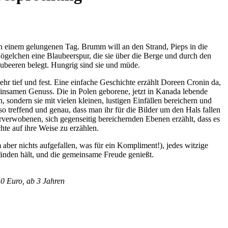
von einem gelungenen Tag. Brumm will an den Strand, Pieps in die
ögelchen eine Blaubeerspur, die sie über die Berge und durch den
aubeeren belegt. Hungrig sind sie und müde.
r tief und fest. Eine einfache Geschichte erzählt Doreen Cronin da,
nsamen Genuss. Die in Polen geborene, jetzt in Kanada lebende
 sondern sie mit vielen kleinen, lustigen Einfällen bereichern und
o treffend und genau, dass man ihr für die Bilder um den Hals fallen
erverwobenen, sich gegenseitig bereichernden Ebenen erzählt, dass es
hte auf ihre Weise zu erzählen.
aber nichts aufgefallen, was für ein Kompliment!), jedes witzige
̈nden hält, und die gemeinsame Freude genießt.
10 Euro, ab 3 Jahren