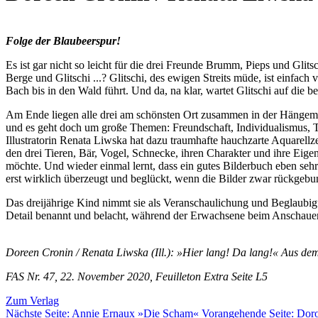
Folge der Blaubeerspur!
Es ist gar nicht so leicht für die drei Freunde Brumm, Pieps und Gl
Berge und Glitschi ...? Glitschi, des ewigen Streits müde, ist einfa
Bach bis in den Wald führt. Und da, na klar, wartet Glitschi auf die 
Am Ende liegen alle drei am schönsten Ort zusammen in der Hängemat
und es geht doch um große Themen: Freundschaft, Individualismus, 
Illustratorin Renata Liwska hat dazu traumhafte hauchzarte Aquarellzei
den drei Tieren, Bär, Vogel, Schnecke, ihren Charakter und ihre Eige
möchte. Und wieder einmal lernt, dass ein gutes Bilderbuch eben sehr
erst wirklich überzeugt und beglückt, wenn die Bilder zwar rückgebu
Das dreijährige Kind nimmt sie als Veranschaulichung und Beglaubigun
Detail benannt und belacht, während der Erwachsene beim Anschauen u
Doreen Cronin / Renata Liwska (Ill.): »Hier lang! Da lang!« Aus d
FAS Nr. 47, 22. November 2020, Feuilleton Extra Seite L5
Zum Verlag
Nächste Seite:
Annie Ernaux »Die Scham«
Vorangehende Seite:
Doro