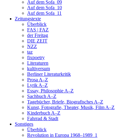
Auf dem Sofa_09
Auf dem Sofa_10
Auf dem Sofa_11
Zeitungstexte
Überblick
FAS | FAZ
der Freitag
DIE ZEIT
NZZ
taz
fixpoetry
Literaturen
kultiversum
Berliner Literaturkritik
Prosa A–Z
Lyrik A–Z
Essay, Philosophie A–Z
Sachbuch A–Z
Tagebücher, Briefe, Biografisches A–Z
Kunst, Fotografie, Theater, Musik, Film A–Z
Kinderbuch A–Z
Fahrrad & Stadt
Sonstiges
Überblick
Revolution in Europa 1968–1989_1