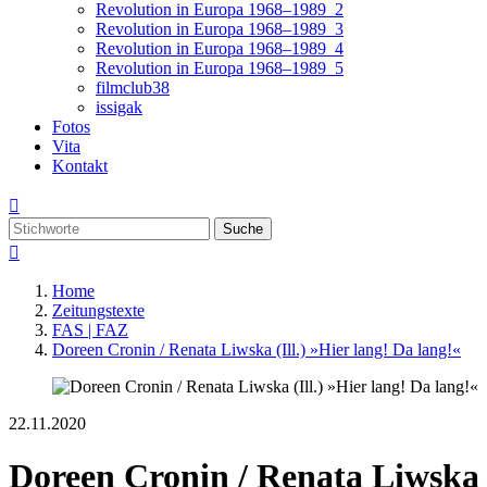
Revolution in Europa 1968–1989_2
Revolution in Europa 1968–1989_3
Revolution in Europa 1968–1989_4
Revolution in Europa 1968–1989_5
filmclub38
issigak
Fotos
Vita
Kontakt

Suche

Home
Zeitungstexte
FAS | FAZ
Doreen Cronin / Renata Liwska (Ill.) »Hier lang! Da lang!«
22.11.2020
Doreen Cronin / Renata Liwska (