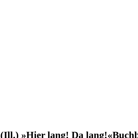
Ill.) »Hier lang! Da lang!«
Buchb