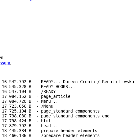
en.
essum
.
 16.542.792 B  - READY... Doreen Cronin / Renata Liwska (
 16.545.328 B  - READY HOOKS...

 16.547.104 B  - /READY

 17.084.152 B  - page_article

 17.084.720 B  - Menu...

 17.723.056 B  - /Menu

 17.725.104 B  - page_standard components

 17.798.080 B  - page_standard components end

 17.798.424 B  - html...

 17.879.792 B  - head...

 18.445.384 B  - prepare header elements

 18.460.136 B  - /prepare header elements
