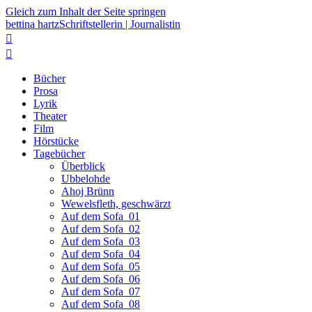
Gleich zum Inhalt der Seite springen
bettina hartz
Schriftstellerin | Journalistin


Bücher
Prosa
Lyrik
Theater
Film
Hörstücke
Tagebücher
Überblick
Ubbelohde
Ahoj Brünn
Wewelsfleth, geschwärzt
Auf dem Sofa_01
Auf dem Sofa_02
Auf dem Sofa_03
Auf dem Sofa_04
Auf dem Sofa_05
Auf dem Sofa_06
Auf dem Sofa_07
Auf dem Sofa_08