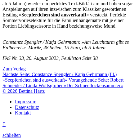
ab 5 Jahren) wieder ein perfektes Text-Bild-Team und haben sogar
Anspielungen auf ihren inzwischen zum Klassiker gewordenen
Erstling »
Seepferdchen sind ausverkauft
« versteckt. Perfekte
Sommervorleselektüre für die Familienhängematte mit je einer
Portion Lieblingseissorte in Hand beziehungsweise Mund.
Constanze Spengler / Katja Gehrmann: »Am Leuchtturm gibt es
Erdbeereis«. Moritz, 48 Seiten, 15 Euro, ab 5 Jahren
FAS Nr. 33, 20. August 2023, Feuilleton Seite 38
Zum Verlag
Nächste Seite:
Constanze Spengler / Katja Gehrmann (Ill.)
»Seepferdchen sind ausverkauft«
Vorangehende Seite:
Robert
Schneider / Linda Wolfsgruber »Der Schneeflockensammler«
© 2026 Bettina Hartz
Impressum
Datenschutz
Kontakt

schließen