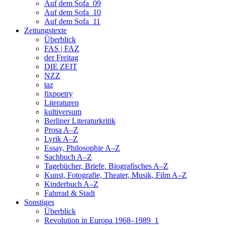
Auf dem Sofa_09
Auf dem Sofa_10
Auf dem Sofa_11
Zeitungstexte
Überblick
FAS | FAZ
der Freitag
DIE ZEIT
NZZ
taz
fixpoetry
Literaturen
kultiversum
Berliner Literaturkritik
Prosa A–Z
Lyrik A–Z
Essay, Philosophie A–Z
Sachbuch A–Z
Tagebücher, Briefe, Biografisches A–Z
Kunst, Fotografie, Theater, Musik, Film A–Z
Kinderbuch A–Z
Fahrrad & Stadt
Sonstiges
Überblick
Revolution in Europa 1968–1989_1