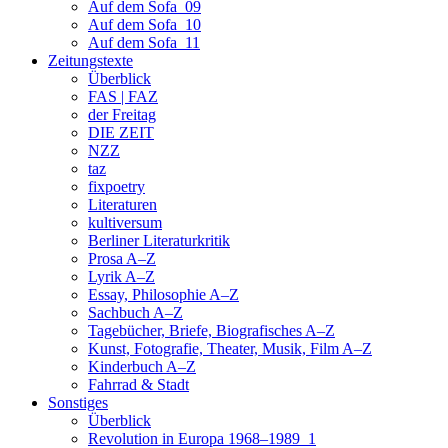
Auf dem Sofa_09
Auf dem Sofa_10
Auf dem Sofa_11
Zeitungstexte
Überblick
FAS | FAZ
der Freitag
DIE ZEIT
NZZ
taz
fixpoetry
Literaturen
kultiversum
Berliner Literaturkritik
Prosa A–Z
Lyrik A–Z
Essay, Philosophie A–Z
Sachbuch A–Z
Tagebücher, Briefe, Biografisches A–Z
Kunst, Fotografie, Theater, Musik, Film A–Z
Kinderbuch A–Z
Fahrrad & Stadt
Sonstiges
Überblick
Revolution in Europa 1968–1989_1