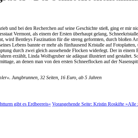
chrieb und bei den Recherchen auf seine Geschichte stieß, ging er mir 
staat Vermont, als einem der Ersten überhaupt gelang, Schneekristalle
, wird Bentleys Faszination für die streng geformten, durch bloßen 
ines Lebens bannte er mehr als fünftausend Kristalle auf Fotoplatten, 
uptung durch zwei gleich aussehende Flocken widerlegt. Der in einem B
hren erzählt, Linda Wolfsgruber sie adäquat illustriert und gestaltet
mittage, an denen man von den ersten Schneeflocken auf der Nasenspitz
mler«. Jungbrunnen, 32 Seiten, 16 Euro, ab 5 Jahren
tturm gibt es Erdbeereis«
Vorangehende Seite:
Kristin Roskifte »Alle