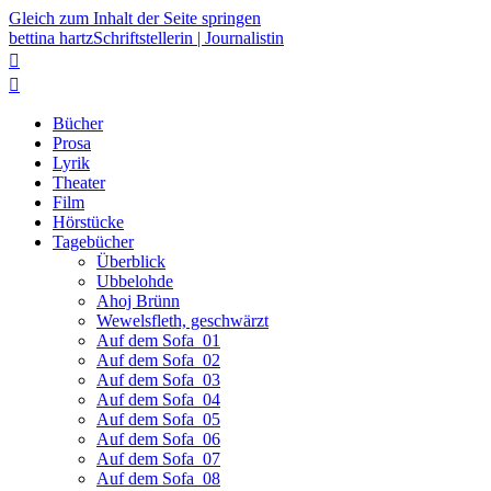
Gleich zum Inhalt der Seite springen
bettina hartz
Schriftstellerin | Journalistin


Bücher
Prosa
Lyrik
Theater
Film
Hörstücke
Tagebücher
Überblick
Ubbelohde
Ahoj Brünn
Wewelsfleth, geschwärzt
Auf dem Sofa_01
Auf dem Sofa_02
Auf dem Sofa_03
Auf dem Sofa_04
Auf dem Sofa_05
Auf dem Sofa_06
Auf dem Sofa_07
Auf dem Sofa_08