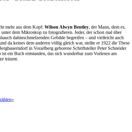
nicht mehr aus dem Kopf:
Wilson Alwyn Bentley
, der Mann, dem es,
 unter dem Mikroskop zu fotografieren. Jeder, der schon mal über
Anhauch dahinschmelzenden Gebilde begreifen – und vielleicht auch
und da keines dem anderen völlig gleich war, stellte er 1922 die These
ergbauerndorf in Vorarlberg geborene Schriftsteller Peter Schneider
. So ist ein Buch entstanden, das sich wunderbar zum Vorlesen am
e träumt.
 zählen«