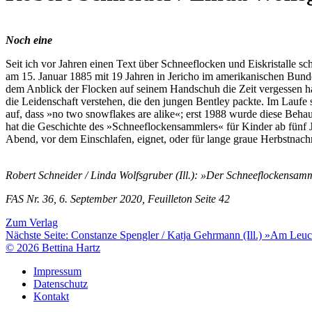
Noch eine
Seit ich vor Jahren einen Text über Schneeflocken und Eiskristalle s
am 15. Januar 1885 mit 19 Jahren in Jericho im amerikanischen Bundes
dem Anblick der Flocken auf seinem Handschuh die Zeit vergessen hat
die Leidenschaft verstehen, die den jungen Bentley packte. Im Laufe se
auf, dass »no two snowflakes are alike«; erst 1988 wurde diese Beha
hat die Geschichte des »Schneeflockensammlers« für Kinder ab fünf Ja
Abend, vor dem Einschlafen, eignet, oder für lange graue Herbstnach
Robert Schneider / Linda Wolfsgruber (Ill.): »Der Schneeflockensam
FAS Nr. 36, 6. September 2020, Feuilleton Seite 42
Zum Verlag
Nächste Seite:
Constanze Spengler / Katja Gehrmann (Ill.) »Am Leuch
© 2026 Bettina Hartz
Impressum
Datenschutz
Kontakt