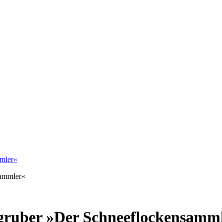
mmler«
sgruber »Der Schneeflockensamm