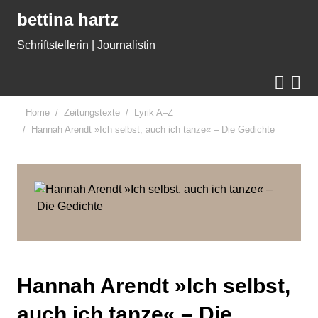
Gleich zum Inhalt der Seite springen
bettina hartz
Schriftstellerin | Journalistin


Home
Zeitungstexte
Lyrik A–Z
Hannah Arendt »Ich selbst, auch ich tanze« – Die Gedichte
Hannah Arendt »Ich selbst,
auch ich tanze« – Die