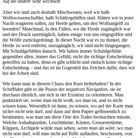
Auf die andere Seite wechseln
Aber wir sind auch deshalb Mischwesen, weil wir halb
Wolfswissenschaftler, halb Schäfergehilfen sind. Hätten wir in jener
Nacht reagieren sollen, zur Herde gehen, um den Wolfsangriff zu
beenden? Manchmal, in den Fällen, wo die Herde zugänglich war
und der Druck unerträglich, haben einige von uns eingegriffen und
die Wölfe zurückgedrängt. In dieser Nacht war es zu dunkel, die
Herde zu weit entfernt, unzugänglich, wir sind nicht hingegangen.
Mit Schuldgefühlen danach. Wir haben immer Schuldgefühle
gegenüber allen, immer das Gefühl, nicht die richtige Entscheidung
getroffen zu haben, denn es gibt schlicht und einfach keine richtige
Entscheidung – und das ist im Gegenteil das Zeichen dafür, dass wir
bei der Arbeit sind.
Wie kann man in diesem Chaos den Kurs beibehalten? In der
Schifffahrt gibt es die Praxis der
negativen Navigation
, sie ist
durchaus dienlich, um sich in der Existenz zu orientieren. Man
praktiziert sie, wenn man nicht weiß, wo man ist, und es nicht
wissen kann. Wesentlich ist dann, zu wissen, wo auf der Karte man
sicher
nicht
sein darf, und dann auf dem Papier geflissentlich zu
bestimmen, was man um diese Orte des Todes beobachten müsste.
Welche Anhaltspunkte, Leuchttürme, Küsten, Genuesertürme,
Klippen, Archipele würde man sehen,
wenn man da wäre
, wo man
nicht sein darf, will man nicht auf Riffe auflaufen, beschossen, von