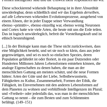
Diese schockierend wirkende Behauptung ist in ihrer Absurdität
unwiderlegbar, denn schließlich sind
wir
das Ergebnis
derselben
,
auf
alle
Lebewesen wirkenden Evolutionsprozesse, ausgehend von
einem Ahnen, der in jeder Etappe seiner Verwandlung
ebenso »primitiv«, ebenso einzellig war, ebenso wenig Neuronen
und Cortex hatte wie viele Arten, die heute mit uns die Erde teilen.
Das ist logisch unwiderleglich, befreit die Vorstellungskraft und ist
ethisch beunruhigend.
[...] In der Biologie kann man die These nicht zurückweisen, dass
eine Möglichkeit besteht, und sei sie noch so klein, dass aus jeder
gegenwärtigen, und sei es noch so einfachen Spezies, deren
Population gefährdet ist oder floriert, in ein paar Dutzenden oder
Hunderten Millionen Jahren Lebensformen entstehen können, die
analoge Eigenschaften zu denen haben, die man an der
menschlichen Gattung am meisten schätzt, und die neue Formen
hätten: Arten der Güte und der Liebe, Selbstbewusstsein,
Fähigkeiten zu Kultur, Zusammenarbeit, Formen der Ethik, die
Fähigkeit, im Einvernehmen mit den anderen Lebensformen auf
dem Planeten zu wohnen und verblüffende Intelligenzen im Plural;
und »Freiheit« oder jedenfalls das, was man in der menschlichen
Gattung so nennt – die zum Besten und zum Schlimmsten
befähigt. (149–151)