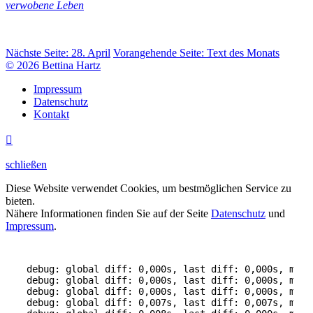
verwobene Leben
Nächste Seite:
28. April
Vorangehende Seite:
Text des Monats
© 2026 Bettina Hartz
Impressum
Datenschutz
Kontakt

schließen
Diese Website verwendet Cookies, um bestmöglichen Service zu
bieten.
Nähere Informationen finden Sie auf der Seite
Datenschutz
und
Impressum
.
debug: global diff: 0,000s, last diff: 0,000s, mem:
debug: global diff: 0,000s, last diff: 0,000s, mem:
debug: global diff: 0,000s, last diff: 0,000s, mem:
debug: global diff: 0,007s, last diff: 0,007s, mem: