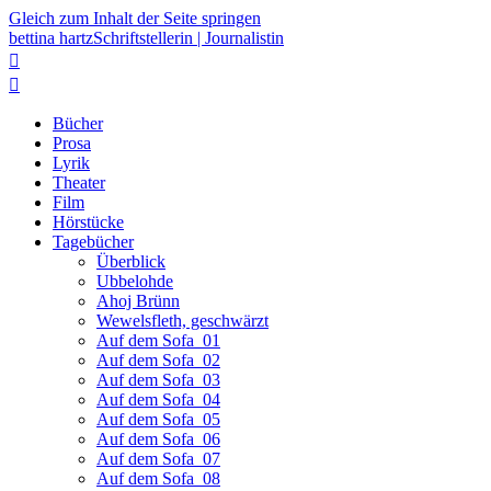
Gleich zum Inhalt der Seite springen
bettina hartz
Schriftstellerin | Journalistin


Bücher
Prosa
Lyrik
Theater
Film
Hörstücke
Tagebücher
Überblick
Ubbelohde
Ahoj Brünn
Wewelsfleth, geschwärzt
Auf dem Sofa_01
Auf dem Sofa_02
Auf dem Sofa_03
Auf dem Sofa_04
Auf dem Sofa_05
Auf dem Sofa_06
Auf dem Sofa_07
Auf dem Sofa_08