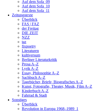
Auf dem Sofa_09
Auf dem Sofa_10
Auf dem Sofa_11
Zeitungstexte
Überblick
FAS | FAZ
der Freitag
DIE ZEIT
NZZ
taz
fixpoetry
Literaturen
kultiversum
Berliner Literaturkritik
Prosa A–Z
Lyrik A–Z
Essay, Philosophie A–Z
Sachbuch A–Z
Tagebücher, Briefe, Biografisches A–Z
Kunst, Fotografie, Theater, Musik, Film A–Z
Kinderbuch A–Z
Fahrrad & Stadt
Sonstiges
Überblick
Revolution in Europa 1968–1989_1