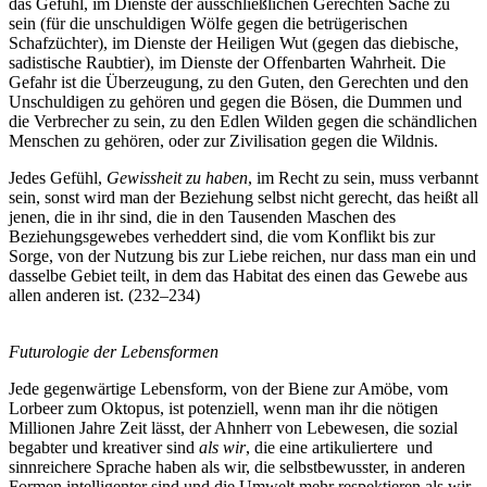
das Gefühl, im Dienste der ausschließlichen Gerechten Sache zu
sein (für die unschuldigen Wölfe gegen die betrügerischen
Schafzüchter), im Dienste der Heiligen Wut (gegen das diebische,
sadistische Raubtier), im Dienste der Offenbarten Wahrheit. Die
Gefahr ist die Überzeugung, zu den Guten, den Gerechten und den
Unschuldigen zu gehören und gegen die Bösen, die Dummen und
die Verbrecher zu sein, zu den Edlen Wilden gegen die schändlichen
Menschen zu gehören, oder zur Zivilisation gegen die Wildnis.
Jedes Gefühl,
Gewissheit zu haben
, im Recht zu sein, muss verbannt
sein, sonst wird man der Beziehung selbst nicht gerecht, das heißt all
jenen, die in ihr sind, die in den Tausenden Maschen des
Beziehungsgewebes verheddert sind, die vom Konflikt bis zur
Sorge, von der Nutzung bis zur Liebe reichen, nur dass man ein und
dasselbe Gebiet teilt, in dem das Habitat des einen das Gewebe aus
allen anderen ist. (232–234)
Futurologie der Lebensformen
Jede gegenwärtige Lebensform, von der Biene zur Amöbe, vom
Lorbeer zum Oktopus, ist potenziell, wenn man ihr die nötigen
Millionen Jahre Zeit lässt, der Ahnherr von Lebewesen, die sozial
begabter und kreativer sind
als wir
, die eine artikuliertere und
sinnreichere Sprache haben als wir, die selbstbewusster, in anderen
Formen intelligenter sind und die Umwelt mehr respektieren als wir.