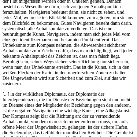
der Flut mitgerissen werden oder in Untiefen geraten. Danach
besteht das Wesentliche darin, sich von jenen Anhaltspunkten
fernzuhalten. Navigieren bedeutet dann, sie nicht zu sehen, und
jedes Mal, wenn sie ins Blickfeld kommen, zu reagieren, um sie aus
dem Blickfeld zu bekommen. Gutes Navigieren besteht dann darin,
systematisch alle Anhaltspunkte zu verlieren. Das ist eine
beunruhigende Kunst. Navigieren, indem man sich jedes Mal vom
einzigen identifizierbaren und bekannten Punkt entfernt. Das
Unbekannte zum Kompass nehmen, die Abwesenheit sichtbarer
Anhaltspunkte zum Zeichen dafür, dass man richtig liegt, weil jeder
bekannte Anhaltspunkt das Zeichen ist, dass man falsch liegt.
Beruhigt sein, seines Wegs sicher, seiner Richtung nur sicher sein,
wenn man das Unbekannte erreicht. Das ist die Kunst, sich in den
weißen Flecken der Karte, in den unerforschten Zonen zu halten.
Die Ungewissheit wird zur Sicherheit und zum Ziel, auf das wir
zusteuern.
[...] in der wirklichen Diplomatie, der Diplomatie der
Interdependenzen, die im Dienste der Beziehungen steht und nicht
im Dienste eines der Mitglieder der Beziehung gegen den anderen,
ist die negative Navigation eine wichtige Kunst, eine Alltagskunst.
Der Kompass zeigt klar die Richtung an: der zu vermeidende
Anhaltspunkt, von dem man sich immer entfernen muss, um aufs
offene Meer der Ungewissheit zu gelangen, ist der sichere Hafen,
die Seelenruhe, das Gefühl der moralischen Reinheit. Die Gefahr ist