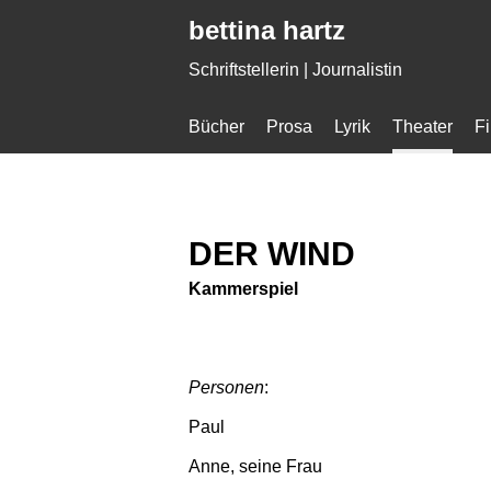
Gleich zum Inhalt der Seite springen
bettina hartz
Schriftstellerin | Journalistin
Bücher
Prosa
Lyrik
Theater
F
DER WIND
Kammerspiel
Personen
:
Paul
Anne, seine Frau