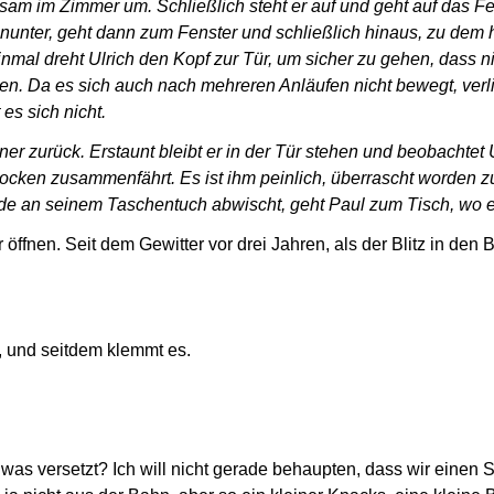
sam im Zimmer um. Schließlich steht er auf und geht auf das F
hinunter, geht dann zum Fenster und schließlich hinaus, zu de
einmal dreht Ulrich den Kopf zur Tür, um sicher zu gehen, dass 
en. Da es sich auch nach mehreren Anläufen nicht bewegt, verlier
es sich nicht.
 zurück. Erstaunt bleibt er in der Tür stehen und beobachtet Ulr
hrocken zusammenfährt. Es ist ihm peinlich, überrascht worden 
nde an seinem Taschentuch abwischt, geht Paul zum Tisch, wo e
 öffnen. Seit dem Gewitter vor drei Jahren, als der Blitz in den
, und seitdem klemmt es.
as versetzt? Ich will nicht gerade behaupten, dass wir einen Sc