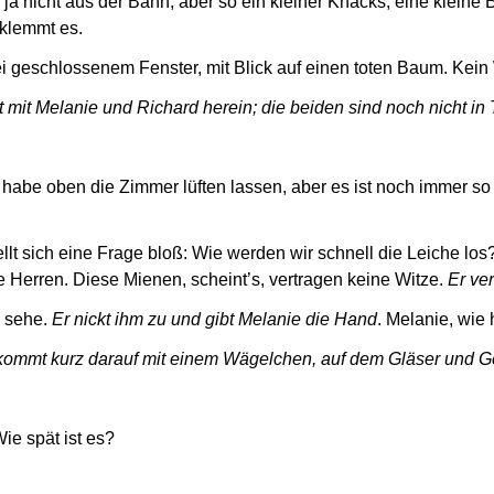
s ja nicht aus der Bahn, aber so ein kleiner Knacks, eine klei
 klemmt es.
ei geschlossenem Fenster, mit Blick auf einen toten Baum. Ke
 mit Melanie und Richard herein; die beiden sind noch nicht in 
 habe oben die Zimmer lüften lassen, aber es ist noch immer so s
llt sich eine Frage bloß: Wie werden wir schnell die Leiche los
ie Herren. Diese Mienen, scheint’s, vertragen keine Witze.
Er ve
h sehe.
Er nickt ihm zu und gibt Melanie die Hand
. Melanie, wie 
kommt kurz darauf mit einem Wägelchen, auf dem Gläser und Ge
ie spät ist es?