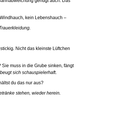
ne Bahnabweichung genügt auch. Das
in Windhauch, kein Lebenshauch –
Trauerkleidung.
tickig. Nicht das kleinste Lüftchen
? Sie muss in die Grube sinken, fängt
rbeugt sich schauspielerhaft
.
hältst du das nur aus?
tränke stehen, wieder herein.