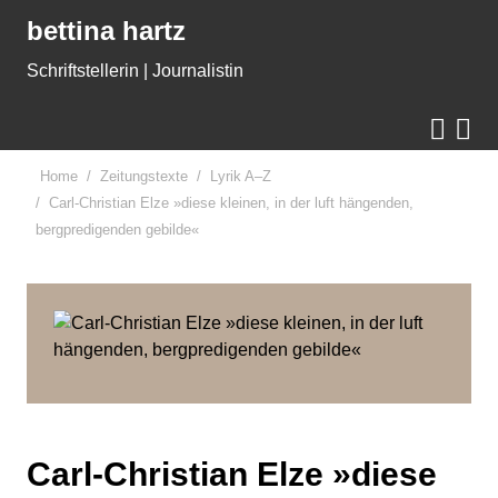
Gleich zum Inhalt der Seite springen
bettina hartz
Schriftstellerin | Journalistin


Home
Zeitungstexte
Lyrik A–Z
Carl-Christian Elze »diese kleinen, in der luft hängenden,
bergpredigenden gebilde«
Carl-Christian Elze »diese