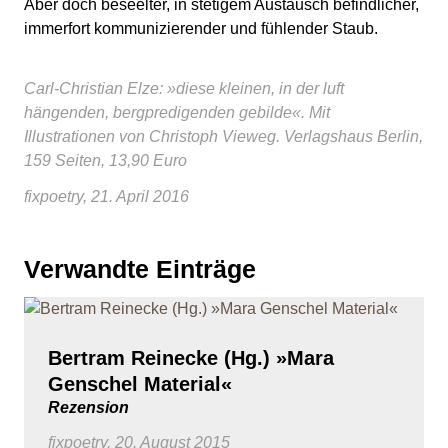
Aber doch beseelter, in stetigem Austausch befindlicher,
immerfort kommunizierender und fühlender Staub.
Carl-Christian Elze: »diese kleinen, in der luft
hängenden, bergpredigenden gebilde«. Mit
Illustrationen von Christoph Vieweg. Verlagshaus Berlin,
159 Seiten, 13,90 Euro
fixpoetry, 21. April 2016
Verwandte Einträge
Bertram Reinecke (Hg.) »Mara
Genschel Material«
Rezension
fixpoetry, 20. August 2015