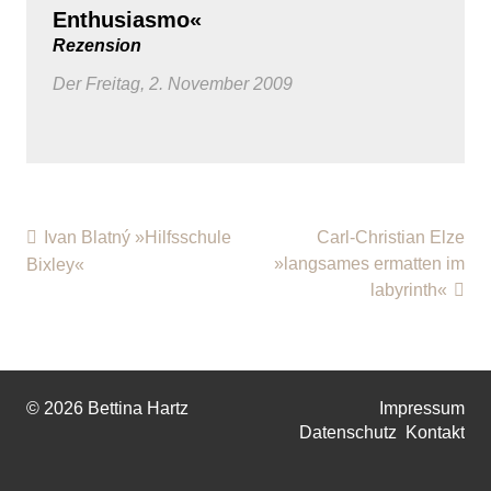
Enthusiasmo«
Rezension
Der Freitag, 2. November 2009
Ivan Blatný »Hilfsschule
Carl-Christian Elze
»langsames ermatten im
Bixley«
labyrinth«
© 2026 Bettina Hartz
Impressum
Datenschutz
Kontakt