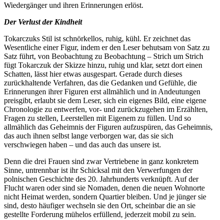
Wiedergänger und ihren Erinnerungen erlöst.
Der Verlust der Kindheit
Tokarczuks Stil ist schnörkellos, ruhig, kühl. Er zeichnet das
Wesentliche einer Figur, indem er den Leser behutsam von Satz zu
Satz führt, von Beobachtung zu Beobachtung – Strich um Strich
fügt Tokarczuk der Skizze hinzu, ruhig und klar, setzt dort einen
Schatten, lässt hier etwas ausgespart. Gerade durch dieses
zurückhaltende Verfahren, das die Gedanken und Gefühle, die
Erinnerungen ihrer Figuren erst allmählich und in Andeutungen
preisgibt, erlaubt sie dem Leser, sich ein eigenes Bild, eine eigene
Chronologie zu entwerfen, vor- und zurückzugehen im Erzählten,
Fragen zu stellen, Leerstellen mit Eigenem zu füllen. Und so
allmählich das Geheimnis der Figuren aufzuspüren, das Geheimnis,
das auch ihnen selbst lange verborgen war, das sie sich
verschwiegen haben – und das auch das unsere ist.
Denn die drei Frauen sind zwar Vertriebene in ganz konkretem
Sinne, untrennbar ist ihr Schicksal mit den Verwerfungen der
polnischen Geschichte des 20. Jahrhunderts verknüpft. Auf der
Flucht waren oder sind sie Nomaden, denen die neuen Wohnorte
nicht Heimat werden, sondern Quartier bleiben. Und je jünger sie
sind, desto häufiger wechseln sie den Ort, scheinbar die an sie
gestellte Forderung mühelos erfüllend, jederzeit mobil zu sein.