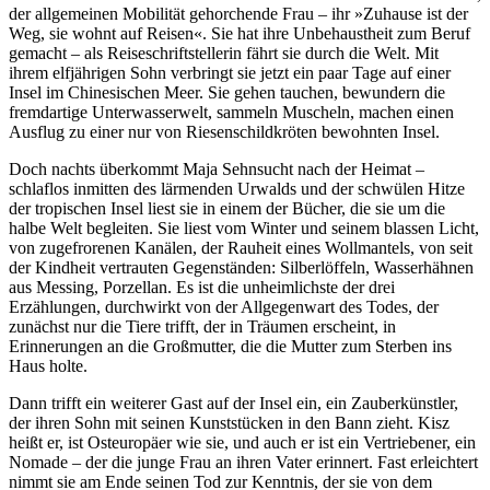
der allgemeinen Mobilität gehorchende Frau – ihr »Zuhause ist der
Weg, sie wohnt auf Reisen«. Sie hat ihre Unbehaustheit zum Beruf
gemacht – als Reiseschriftstellerin fährt sie durch die Welt. Mit
ihrem elfjährigen Sohn verbringt sie jetzt ein paar Tage auf einer
Insel im Chinesischen Meer. Sie gehen tauchen, bewundern die
fremdartige Unterwasserwelt, sammeln Muscheln, machen einen
Ausflug zu einer nur von Riesenschildkröten bewohnten Insel.
Doch nachts überkommt Maja Sehnsucht nach der Heimat –
schlaflos inmitten des lärmenden Urwalds und der schwülen Hitze
der tropischen Insel liest sie in einem der Bücher, die sie um die
halbe Welt begleiten. Sie liest vom Winter und seinem blassen Licht,
von zugefrorenen Kanälen, der Rauheit eines Wollmantels, von seit
der Kindheit vertrauten Gegenständen: Silberlöffeln, Wasserhähnen
aus Messing, Porzellan. Es ist die unheimlichste der drei
Erzählungen, durchwirkt von der Allgegenwart des Todes, der
zunächst nur die Tiere trifft, der in Träumen erscheint, in
Erinnerungen an die Großmutter, die die Mutter zum Sterben ins
Haus holte.
Dann trifft ein weiterer Gast auf der Insel ein, ein Zauberkünstler,
der ihren Sohn mit seinen Kunststücken in den Bann zieht. Kisz
heißt er, ist Osteuropäer wie sie, und auch er ist ein Vertriebener, ein
Nomade – der die junge Frau an ihren Vater erinnert. Fast erleichtert
nimmt sie am Ende seinen Tod zur Kenntnis, der sie von dem