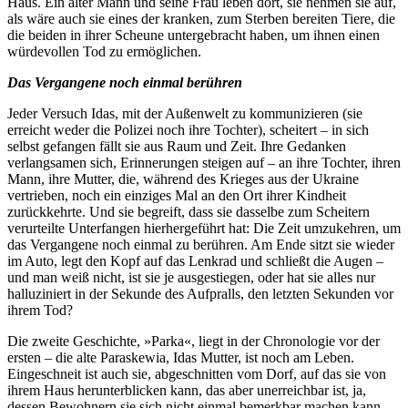
Haus. Ein alter Mann und seine Frau leben dort, sie nehmen sie auf,
als wäre auch sie eines der kranken, zum Sterben bereiten Tiere, die
die beiden in ihrer Scheune untergebracht haben, um ihnen einen
würdevollen Tod zu ermöglichen.
Das Vergangene noch einmal berühren
Jeder Versuch Idas, mit der Außenwelt zu kommunizieren (sie
erreicht weder die Polizei noch ihre Tochter), scheitert – in sich
selbst gefangen fällt sie aus Raum und Zeit. Ihre Gedanken
verlangsamen sich, Erinnerungen steigen auf – an ihre Tochter, ihren
Mann, ihre Mutter, die, während des Krieges aus der Ukraine
vertrieben, noch ein einziges Mal an den Ort ihrer Kindheit
zurückkehrte. Und sie begreift, dass sie dasselbe zum Scheitern
verurteilte Unterfangen hierhergeführt hat: Die Zeit umzukehren, um
das Vergangene noch einmal zu berühren. Am Ende sitzt sie wieder
im Auto, legt den Kopf auf das Lenkrad und schließt die Augen –
und man weiß nicht, ist sie je ausgestiegen, oder hat sie alles nur
halluziniert in der Sekunde des Aufpralls, den letzten Sekunden vor
ihrem Tod?
Die zweite Geschichte, »Parka«, liegt in der Chronologie vor der
ersten – die alte Paraskewia, Idas Mutter, ist noch am Leben.
Eingeschneit ist auch sie, abgeschnitten vom Dorf, auf das sie von
ihrem Haus herunterblicken kann, das aber unerreichbar ist, ja,
dessen Bewohnern sie sich nicht einmal bemerkbar machen kann.