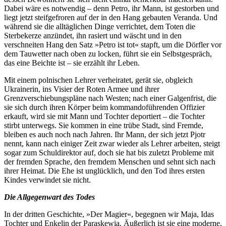
Dabei wäre es notwendig – denn Petro, ihr Mann, ist gestorben und
liegt jetzt steifgefroren auf der in den Hang gebauten Veranda. Und
während sie die alltäglichen Dinge verrichtet, dem Toten die
Sterbekerze anzündet, ihn rasiert und wäscht und in den
verschneiten Hang den Satz »Petro ist tot« stapft, um die Dörfler vor
dem Tauwetter nach oben zu locken, führt sie ein Selbstgespräch,
das eine Beichte ist – sie erzählt ihr Leben.
Mit einem polnischen Lehrer verheiratet, gerät sie, obgleich
Ukrainerin, ins Visier der Roten Armee und ihrer
Grenzverschiebungspläne nach Westen; nach einer Galgenfrist, die
sie sich durch ihren Körper beim kommandoführenden Offizier
erkauft, wird sie mit Mann und Tochter deportiert – die Tochter
stirbt unterwegs. Sie kommen in eine trübe Stadt, sind Fremde,
bleiben es auch noch nach Jahren. Ihr Mann, der sich jetzt Pjotr
nennt, kann nach einiger Zeit zwar wieder als Lehrer arbeiten, steigt
sogar zum Schuldirektor auf, doch sie hat bis zuletzt Probleme mit
der fremden Sprache, den fremdem Menschen und sehnt sich nach
ihrer Heimat. Die Ehe ist unglücklich, und den Tod ihres ersten
Kindes verwindet sie nicht.
Die Allgegenwart des Todes
In der dritten Geschichte, »Der Magier«, begegnen wir Maja, Idas
Tochter und Enkelin der Paraskewia. Äußerlich ist sie eine moderne,