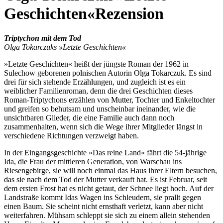
Geschichten«
Rezension
Triptychon mit dem Tod
Olga Tokarczuks »Letzte Geschichten«
»Letzte Geschichten« heißt der jüngste Roman der 1962 in
Sulechow geborenen polnischen Autorin Olga Tokarczuk. Es sind
drei für sich stehende Erzählungen, und zugleich ist es ein
weiblicher Familienroman, denn die drei Geschichten dieses
Roman-Triptychons erzählen von Mutter, Tochter und Enkeltochter
und greifen so behutsam und unscheinbar ineinander, wie die
unsichtbaren Glieder, die eine Familie auch dann noch
zusammenhalten, wenn sich die Wege ihrer Mitglieder längst in
verschiedene Richtungen verzweigt haben.
In der Eingangsgeschichte »Das reine Land« fährt die 54-jährige
Ida, die Frau der mittleren Generation, von Warschau ins
Riesengebirge, sie will noch einmal das Haus ihrer Eltern besuchen,
das sie nach dem Tod der Mutter verkauft hat. Es ist Februar, seit
dem ersten Frost hat es nicht getaut, der Schnee liegt hoch. Auf der
Landstraße kommt Idas Wagen ins Schleudern, sie prallt gegen
einen Baum. Sie scheint nicht ernsthaft verletzt, kann aber nicht
weiterfahren. Mühsam schleppt sie sich zu einem allein stehenden