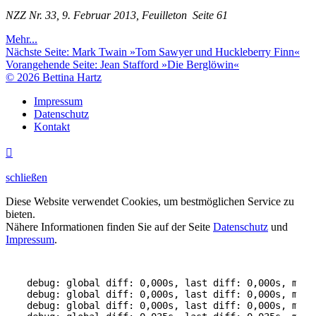
NZZ Nr. 33, 9. Februar 2013, Feuilleton Seite 61
Mehr...
Nächste Seite:
Mark Twain »Tom Sawyer und Huckleberry Finn«
Vorangehende Seite:
Jean Stafford »Die Berglöwin«
© 2026 Bettina Hartz
Impressum
Datenschutz
Kontakt

schließen
Diese Website verwendet Cookies, um bestmöglichen Service zu
bieten.
Nähere Informationen finden Sie auf der Seite
Datenschutz
und
Impressum
.
debug: global diff: 0,000s, last diff: 0,000s, mem:
debug: global diff: 0,000s, last diff: 0,000s, mem:
debug: global diff: 0,000s, last diff: 0,000s, mem: