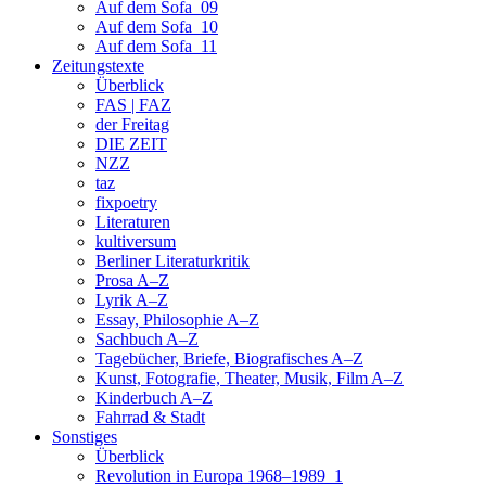
Auf dem Sofa_09
Auf dem Sofa_10
Auf dem Sofa_11
Zeitungstexte
Überblick
FAS | FAZ
der Freitag
DIE ZEIT
NZZ
taz
fixpoetry
Literaturen
kultiversum
Berliner Literaturkritik
Prosa A–Z
Lyrik A–Z
Essay, Philosophie A–Z
Sachbuch A–Z
Tagebücher, Briefe, Biografisches A–Z
Kunst, Fotografie, Theater, Musik, Film A–Z
Kinderbuch A–Z
Fahrrad & Stadt
Sonstiges
Überblick
Revolution in Europa 1968–1989_1