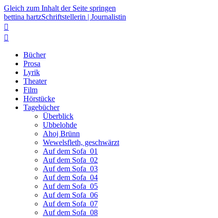
Gleich zum Inhalt der Seite springen
bettina hartz
Schriftstellerin | Journalistin


Bücher
Prosa
Lyrik
Theater
Film
Hörstücke
Tagebücher
Überblick
Ubbelohde
Ahoj Brünn
Wewelsfleth, geschwärzt
Auf dem Sofa_01
Auf dem Sofa_02
Auf dem Sofa_03
Auf dem Sofa_04
Auf dem Sofa_05
Auf dem Sofa_06
Auf dem Sofa_07
Auf dem Sofa_08