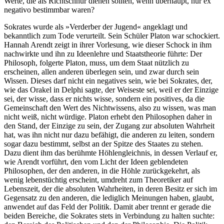
Werte, die als Richtschnur dienen sollten, wenn überhaupt, nur ex
negativo bestimmbar waren?
Sokrates wurde als »Verderber der Jugend« angeklagt und
bekanntlich zum Tode verurteilt. Sein Schüler Platon war schockiert.
Hannah Arendt zeigt in ihrer Vorlesung, wie dieser Schock in ihm
nachwirkte und ihn zu Ideenlehre und Staatstheorie führte: Der
Philosoph, folgerte Platon, muss, um dem Staat nützlich zu
erscheinen, allen anderen überlegen sein, und zwar durch sein
Wissen. Dieses darf nicht ein negatives sein, wie bei Sokrates, der,
wie das Orakel in Delphi sagte, der Weiseste sei, weil er der Einzige
sei, der wisse, dass er nichts wisse, sondern ein positives, da die
Gemeinschaft den Wert des Nichtwissens, also zu wissen, was man
nicht weiß, nicht würdige. Platon erhebt den Philosophen daher in
den Stand, der Einzige zu sein, der Zugang zur absoluten Wahrheit
hat, was ihn nicht nur dazu befähigt, die anderen zu leiten, sondern
sogar dazu bestimmt, selbst an der Spitze des Staates zu stehen.
Dazu dient ihm das berühmte Höhlengleichnis, in dessen Verlauf er,
wie Arendt vorführt, den vom Licht der Ideen geblendeten
Philosophen, der den anderen, in die Höhle zurückgekehrt, als
wenig lebenstüchtig erscheint, umdreht zum Theoretiker auf
Lebenszeit, der die absoluten Wahrheiten, in deren Besitz er sich im
Gegensatz zu den anderen, die lediglich Meinungen haben, glaubt,
anwendet auf das Feld der Politik. Damit aber trennt er gerade die
beiden Bereiche, die Sokrates stets in Verbindung zu halten suchte: