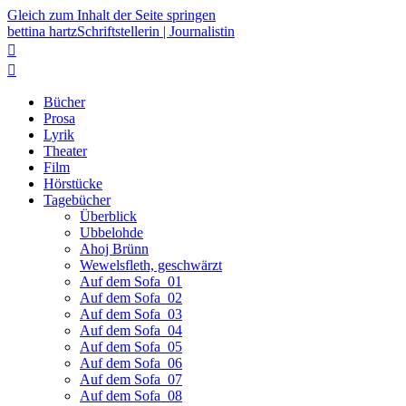
Gleich zum Inhalt der Seite springen
bettina hartz
Schriftstellerin | Journalistin


Bücher
Prosa
Lyrik
Theater
Film
Hörstücke
Tagebücher
Überblick
Ubbelohde
Ahoj Brünn
Wewelsfleth, geschwärzt
Auf dem Sofa_01
Auf dem Sofa_02
Auf dem Sofa_03
Auf dem Sofa_04
Auf dem Sofa_05
Auf dem Sofa_06
Auf dem Sofa_07
Auf dem Sofa_08