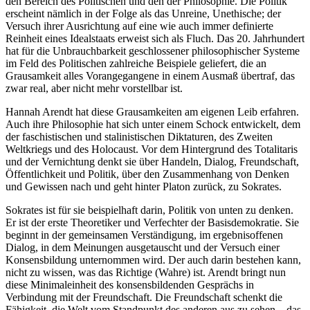
den Bereich des Politischen und den der Philosophie. Die Politik
erscheint nämlich in der Folge als das Unreine, Unethische; der
Versuch ihrer Ausrichtung auf eine wie auch immer definierte
Reinheit eines Idealstaats erweist sich als Fluch. Das 20. Jahrhundert
hat für die Unbrauchbarkeit geschlossener philosophischer Systeme
im Feld des Politischen zahlreiche Beispiele geliefert, die an
Grausamkeit alles Vorangegangene in einem Ausmaß übertraf, das
zwar real, aber nicht mehr vorstellbar ist.
Hannah Arendt hat diese Grausamkeiten am eigenen Leib erfahren.
Auch ihre Philosophie hat sich unter einem Schock entwickelt, dem
der faschistischen und stalinistischen Diktaturen, des Zweiten
Weltkriegs und des Holocaust. Vor dem Hintergrund des Totalitaris
und der Vernichtung denkt sie über Handeln, Dialog, Freundschaft,
Öffentlichkeit und Politik, über den Zusammenhang von Denken
und Gewissen nach und geht hinter Platon zurück, zu Sokrates.
Sokrates ist für sie beispielhaft darin, Politik von unten zu denken.
Er ist der erste Theoretiker und Verfechter der Basisdemokratie. Sie
beginnt in der gemeinsamen Verständigung, im ergebnisoffenen
Dialog, in dem Meinungen ausgetauscht und der Versuch einer
Konsensbildung unternommen wird. Der auch darin bestehen kann,
nicht zu wissen, was das Richtige (Wahre) ist. Arendt bringt nun
diese Minimaleinheit des konsensbildenden Gesprächs in
Verbindung mit der Freundschaft. Die Freundschaft schenkt die
Fähigkeit, die Welt vom Standpunkt des anderen aus zu sehen – das