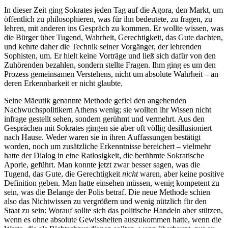
In dieser Zeit ging Sokrates jeden Tag auf die Agora, den Markt, um
öffentlich zu philosophieren, was für ihn bedeutete, zu fragen, zu
lehren, mit anderen ins Gespräch zu kommen. Er wollte wissen, was
die Bürger über Tugend, Wahrheit, Gerechtigkeit, das Gute dachten,
und kehrte daher die Technik seiner Vorgänger, der lehrenden
Sophisten, um. Er hielt keine Vorträge und ließ sich dafür von den
Zuhörenden bezahlen, sondern stellte Fragen. Ihm ging es um den
Prozess gemeinsamen Verstehens, nicht um absolute Wahrheit – an
deren Erkennbarkeit er nicht glaubte.
Seine Mäeutik genannte Methode gefiel den angehenden
Nachwuchspolitikern Athens wenig; sie wollten ihr Wissen nicht
infrage gestellt sehen, sondern gerühmt und vermehrt. Aus den
Gesprächen mit Sokrates gingen sie aber oft völlig desillusioniert
nach Hause. Weder waren sie in ihren Auffassungen bestätigt
worden, noch um zusätzliche Erkenntnisse bereichert – vielmehr
hatte der Dialog in eine Ratlosigkeit, die berühmte Sokratische
Aporie, geführt. Man konnte jetzt zwar besser sagen, was die
Tugend, das Gute, die Gerechtigkeit
nicht
waren, aber keine positive
Definition geben. Man hatte einsehen müssen, wenig kompetent zu
sein, was die Belange der Polis betraf. Die neue Methode schien
also das Nichtwissen zu vergrößern und wenig nützlich für den
Staat zu sein: Worauf sollte sich das politische Handeln aber stützen,
wenn es ohne absolute Gewissheiten auszukommen hatte, wenn die