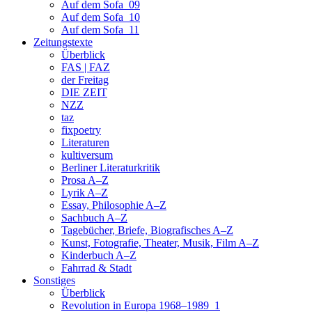
Auf dem Sofa_09
Auf dem Sofa_10
Auf dem Sofa_11
Zeitungstexte
Überblick
FAS | FAZ
der Freitag
DIE ZEIT
NZZ
taz
fixpoetry
Literaturen
kultiversum
Berliner Literaturkritik
Prosa A–Z
Lyrik A–Z
Essay, Philosophie A–Z
Sachbuch A–Z
Tagebücher, Briefe, Biografisches A–Z
Kunst, Fotografie, Theater, Musik, Film A–Z
Kinderbuch A–Z
Fahrrad & Stadt
Sonstiges
Überblick
Revolution in Europa 1968–1989_1